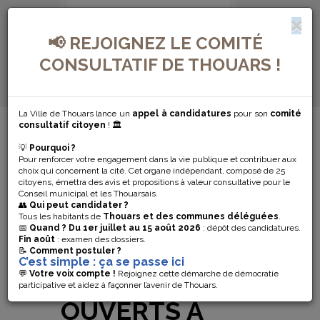
📢 REJOIGNEZ LE COMITÉ
CONSULTATIF DE THOUARS !
La Ville de Thouars lance un
appel à candidatures
pour son
comité
MENU DE NAVIGATION...
consultatif citoyen
! 🏛️
💡
Pourquoi ?
DES ATELIERS
Pour renforcer votre engagement dans la vie publique et contribuer aux
choix qui concernent la cité. Cet organe indépendant, composé de 25
DE DANSES
citoyens, émettra des avis et propositions à valeur consultative pour le
Conseil municipal et les Thouarsais.
👥
Qui peut candidater ?
TRADITIONNELLES
Tous les habitants de
Thouars et des communes déléguées
.
📅
Quand ?
Du 1er juillet au 15 août 2026
: dépôt des candidatures.
Fin août
: examen des dossiers.
ATELIERS
📝
Comment postuler ?
C’est simple : ça se passe ici
DÉBUTANTS –
💬
Votre voix compte !
Rejoignez cette démarche de démocratie
participative et aidez à façonner l’avenir de Thouars.
OUVERTS À