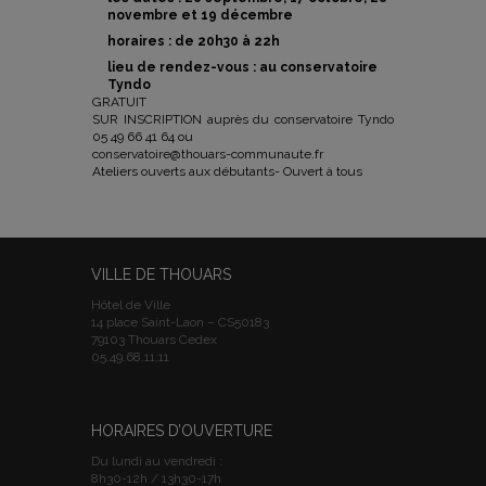
novembre et 19 décembre
horaires : de 20h30 à 22h
lieu de rendez-vous : au conservatoire
Tyndo
GRATUIT
SUR INSCRIPTION auprès du conservatoire Tyndo
05 49 66 41 64 ou
conservatoire@thouars-communaute.fr
Ateliers ouverts aux débutants- Ouvert à tous
VILLE DE THOUARS
Hôtel de Ville
14 place Saint-Laon – CS50183
79103 Thouars Cedex
05.49.68.11.11
HORAIRES D’OUVERTURE
Du lundi au vendredi :
8h30-12h / 13h30-17h