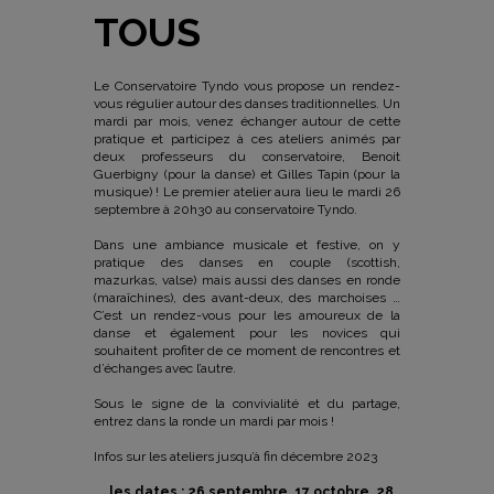
TOUS
Le Conservatoire Tyndo vous propose un rendez-
vous régulier autour des danses traditionnelles. Un
mardi par mois, venez échanger autour de cette
pratique et participez à ces ateliers animés par
deux professeurs du conservatoire, Benoit
Guerbigny (pour la danse) et Gilles Tapin (pour la
musique) ! Le premier atelier aura lieu le mardi 26
septembre à 20h30 au conservatoire Tyndo.
Dans une ambiance musicale et festive, on y
pratique des danses en couple (scottish,
mazurkas, valse) mais aussi des danses en ronde
(maraîchines), des avant-deux, des marchoises …
C’est un rendez-vous pour les amoureux de la
danse et également pour les novices qui
souhaitent profiter de ce moment de rencontres et
d’échanges avec l’autre.
Sous le signe de la convivialité et du partage,
entrez dans la ronde un mardi par mois !
Infos sur les ateliers jusqu’à fin décembre 2023
les dates : 26 septembre, 17 octobre, 28