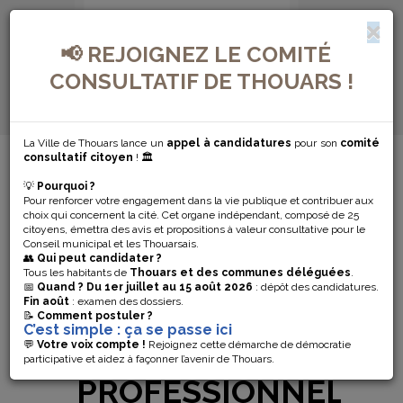
📢 REJOIGNEZ LE COMITÉ
CONSULTATIF DE THOUARS !
La Ville de Thouars lance un
appel à candidatures
pour son
comité
MENU DE NAVIGATION...
consultatif citoyen
! 🏛️
💡
Pourquoi ?
ÉLECTION DES
Pour renforcer votre engagement dans la vie publique et contribuer aux
choix qui concernent la cité. Cet organe indépendant, composé de 25
MEMBRES DE
citoyens, émettra des avis et propositions à valeur consultative pour le
Conseil municipal et les Thouarsais.
👥
Qui peut candidater ?
LA CHAMBRE
Tous les habitants de
Thouars et des communes déléguées
.
📅
Quand ?
Du 1er juillet au 15 août 2026
: dépôt des candidatures.
Fin août
: examen des dossiers.
D’AGRICULTURE
📝
Comment postuler ?
C’est simple : ça se passe ici
GROUPEMENTS
💬
Votre voix compte !
Rejoignez cette démarche de démocratie
participative et aidez à façonner l’avenir de Thouars.
PROFESSIONNELS