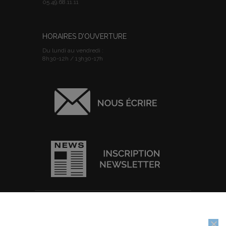
05.49.68.11.11
HORAIRES D’OUVERTURE
Du lundi au vendredi :
8h30-12h / 13h30-17h
ACCUEIL
I
PLAN DU SITE
I
MENTIONS
Nous utilisons des cookies pour vous garantir la meilleure
LEGALES
I
POLITIQUE DE
expérience sur notre site web. Si vous continuez à utiliser ce site,
CONFIDENTIALITE
I
IMPRIMER
nous supposerons que vous en êtes satisfait.