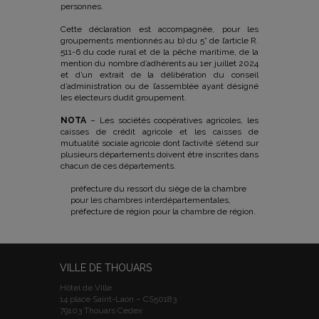
personnes.
Cette déclaration est accompagnée, pour les
groupements mentionnés au b) du 5° de l’article R.
511-6 du code rural et de la pêche maritime, de la
mention du nombre d’adhérents au 1er juillet 2024
et d’un extrait de la délibération du conseil
d’administration ou de l’assemblée ayant désigné
les électeurs dudit groupement.
NOTA
– Les sociétés coopératives agricoles, les
caisses de crédit agricole et les caisses de
mutualité sociale agricole dont l’activité s’étend sur
plusieurs départements doivent être inscrites dans
chacun de ces départements.
préfecture du ressort du siège de la chambre
pour les chambres interdépartementales,
préfecture de région pour la chambre de région.
VILLE DE THOUARS
Hôtel de Ville
14 place Saint-Laon – CS50183
79103 Thouars Cedex