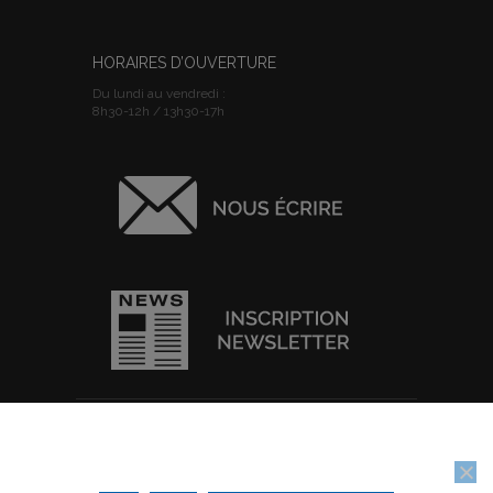
HORAIRES D’OUVERTURE
Du lundi au vendredi :
8h30-12h / 13h30-17h
ACCUEIL
I
PLAN DU SITE
I
MENTIONS
Nous utilisons des cookies pour vous garantir la meilleure
LEGALES
I
POLITIQUE DE
expérience sur notre site web. Si vous continuez à utiliser ce site,
CONFIDENTIALITE
I
IMPRIMER
nous supposerons que vous en êtes satisfait.