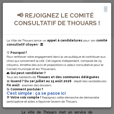
📢 REJOIGNEZ LE COMITÉ
CONSULTATIF DE THOUARS !
La Ville de Thouars lance un
appel à candidatures
pour son
comité
MENU DE NAVIGATION...
consultatif citoyen
! 🏛️
💡
Pourquoi ?
ELECTIONS
Pour renforcer votre engagement dans la vie publique et contribuer aux
choix qui concernent la cité. Cet organe indépendant, composé de 25
LÉGISLATIVES :
citoyens, émettra des avis et propositions à valeur consultative pour le
Conseil municipal et les Thouarsais.
👥
Qui peut candidater ?
TRANSPORT
Tous les habitants de
Thouars et des communes déléguées
.
📅
Quand ?
Du 1er juillet au 15 août 2026
: dépôt des candidatures.
Fin août
: examen des dossiers.
POUR ALLER
📝
Comment postuler ?
C’est simple : ça se passe ici
VOTER
💬
Votre voix compte !
Rejoignez cette démarche de démocratie
participative et aidez à façonner l’avenir de Thouars.
La ville de Thouars met un service de