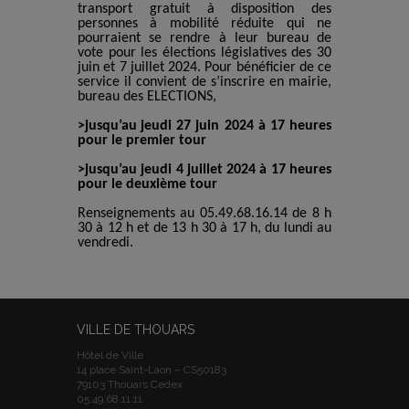
transport gratuit à disposition des
personnes à mobilité réduite qui ne
pourraient se rendre à leur bureau de
vote pour les élections législatives des 30
juin et 7 juillet 2024. Pour bénéficier de ce
service il convient de s’inscrire en mairie,
bureau des ELECTIONS,
>jusqu’au
jeudi 27 juin 2024 à 17 heures
pour le premier tour
>jusqu’au
jeudi 4 juillet 2024 à 17 heures
pour le deuxième tour
Renseignements au 05.49.68.16.14 de 8 h
30 à 12 h et de 13 h 30 à 17 h, du lundi au
vendredi.
VILLE DE THOUARS
Hôtel de Ville
14 place Saint-Laon – CS50183
79103 Thouars Cedex
05.49.68.11.11