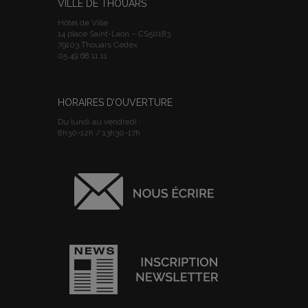
VILLE DE THOUARS
Hôtel de Ville
14 place Saint-Laon – CS50183
79103 Thouars Cedex
05.49.68.11.11
HORAIRES D’OUVERTURE
Du lundi au vendredi :
8h30-12h / 13h30-17h