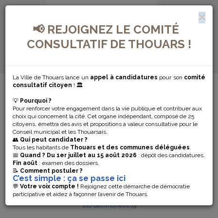
📢 REJOIGNEZ LE COMITÉ
CONSULTATIF DE THOUARS !
La Ville de Thouars lance un
appel à candidatures
pour son
comité
MENU DE NAVIGATION...
consultatif citoyen
! 🏛️
💡
Pourquoi ?
ESPACE PRESSE
Pour renforcer votre engagement dans la vie publique et contribuer aux
choix qui concernent la cité. Cet organe indépendant, composé de 25
citoyens, émettra des avis et propositions à valeur consultative pour le
Conseil municipal et les Thouarsais.
COMMUNIQUE DE PRESSE
👥
Qui peut candidater ?
2025
Tous les habitants de
Thouars et des communes déléguées
.
📅
Quand ?
Du 1er juillet au 15 août 2026
: dépôt des candidatures.
Fin août
: examen des dossiers.
citystade-mauzé-0310
📝
Comment postuler ?
C’est simple : ça se passe ici
CP_Ruban du patrimoine_Château du Bois
💬
Votre voix compte !
Rejoignez cette démarche de démocratie
Baudron(1)(3)
participative et aidez à façonner l’avenir de Thouars.
loto-patrimoine0209