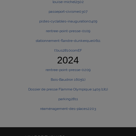
louise-michel2502
passeport-civisme0307
pistes-cyclables-inauguration0409
rentree-point-presse-0109
stationnement-flandre-dunkerque0611
t’bus2810comEF
2024
rentree-point-presse-0209
Bois-Baudron 1605(1)
Dossier de presse Flamme Olympique 1405 (1)(1)
parking2811
réaménagement-des-places2203