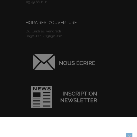
05.49.68.11.11
HORAIRES D’OUVERTURE
Du lundi au vendredi :
8h30-12h / 13h30-17h
ACCUEIL
I
PLAN DU SITE
I
MENTIONS
Nous utilisons des cookies pour vous garantir la meilleure
LEGALES
I
POLITIQUE DE
expérience sur notre site web. Si vous continuez à utiliser ce site,
CONFIDENTIALITE
I
IMPRIMER
nous supposerons que vous en êtes satisfait.