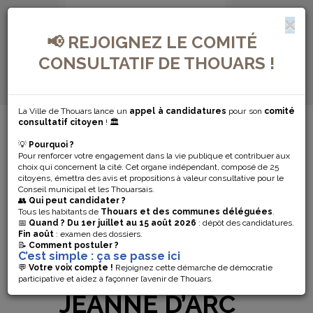
📢 REJOIGNEZ LE COMITÉ
CONSULTATIF DE THOUARS !
La Ville de Thouars lance un
appel à candidatures
pour son
comité
MENU DE NAVIGATION...
consultatif citoyen
! 🏛️
💡
Pourquoi ?
EXPOSITION «
Pour renforcer votre engagement dans la vie publique et contribuer aux
choix qui concernent la cité. Cet organe indépendant, composé de 25
APRÈS LA PEAU
citoyens, émettra des avis et propositions à valeur consultative pour le
Conseil municipal et les Thouarsais.
👥
Qui peut candidater ?
» DE GOLNAZ
Tous les habitants de
Thouars et des communes déléguées
.
📅
Quand ?
Du 1er juillet au 15 août 2026
: dépôt des candidatures.
Fin août
: examen des dossiers.
PAYANI À LA
📝
Comment postuler ?
C’est simple : ça se passe ici
CHAPELLE
💬
Votre voix compte !
Rejoignez cette démarche de démocratie
participative et aidez à façonner l’avenir de Thouars.
JEANNE D’ARC