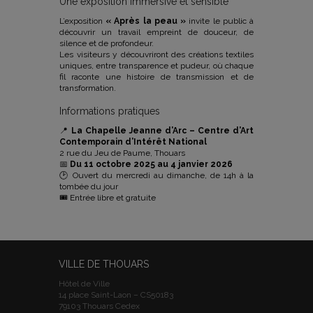
Une exposition immersive et sensible
L’exposition
« Après la peau »
invite le public à
découvrir un travail empreint de douceur, de
silence et de profondeur.
Les visiteurs y découvriront des créations textiles
uniques, entre transparence et pudeur, où chaque
fil raconte une histoire de transmission et de
transformation.
Informations pratiques
📍
La Chapelle Jeanne d’Arc – Centre d’Art
Contemporain d’Intérêt National
2 rue du Jeu de Paume, Thouars
📅
Du 11 octobre 2025 au 4 janvier 2026
🕑 Ouvert du mercredi au dimanche, de 14h à la
tombée du jour
🎟️ Entrée libre et gratuite
VILLE DE THOUARS
Hôtel de Ville
14 place Saint-Laon – CS50183
79103 Thouars Cedex