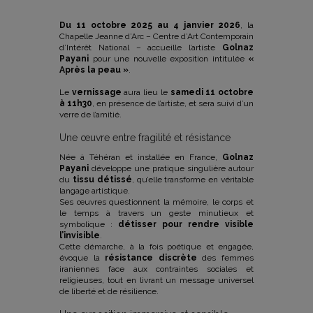
Du 11 octobre 2025 au 4 janvier 2026
, la
Chapelle Jeanne d’Arc – Centre d’Art Contemporain
d’Intérêt National – accueille l’artiste
Golnaz
Payani
pour une nouvelle exposition intitulée
«
Après la peau »
.
Le
vernissage
aura lieu le
samedi 11 octobre
à 11h30
, en présence de l’artiste, et sera suivi d’un
verre de l’amitié.
Une œuvre entre fragilité et résistance
Née à Téhéran et installée en France,
Golnaz
Payani
développe une pratique singulière autour
du
tissu détissé
, qu’elle transforme en véritable
langage artistique.
Ses œuvres questionnent la mémoire, le corps et
le temps à travers un geste minutieux et
symbolique :
détisser pour rendre visible
l’invisible
.
Cette démarche, à la fois poétique et engagée,
évoque la
résistance discrète
des femmes
iraniennes face aux contraintes sociales et
religieuses, tout en livrant un message universel
de liberté et de résilience.