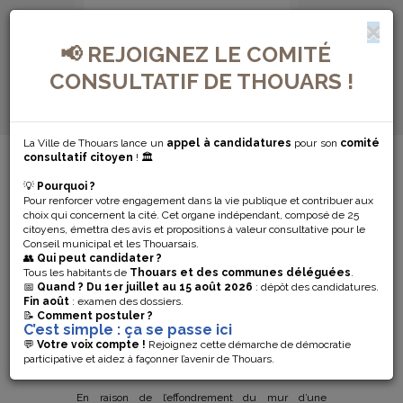
📢 REJOIGNEZ LE COMITÉ
CONSULTATIF DE THOUARS !
La Ville de Thouars lance un
appel à candidatures
pour son
comité
MENU DE NAVIGATION...
consultatif citoyen
! 🏛️
💡
Pourquoi ?
FERMETURE DE
Pour renforcer votre engagement dans la vie publique et contribuer aux
choix qui concernent la cité. Cet organe indépendant, composé de 25
ROUTE : RUE DE
citoyens, émettra des avis et propositions à valeur consultative pour le
Conseil municipal et les Thouarsais.
👥
Qui peut candidater ?
LA GRANDE-
Tous les habitants de
Thouars et des communes déléguées
.
📅
Quand ?
Du 1er juillet au 15 août 2026
: dépôt des candidatures.
Fin août
: examen des dossiers.
CÔTE DE
📝
Comment postuler ?
C’est simple : ça se passe ici
CREVANT
💬
Votre voix compte !
Rejoignez cette démarche de démocratie
participative et aidez à façonner l’avenir de Thouars.
En raison de l’effondrement du mur d’une