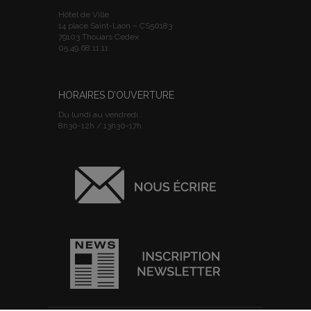
Hôtel de Ville
14 place Saint-Laon – CS50183
79103 Thouars Cedex
05.49.68.11.11
HORAIRES D’OUVERTURE
Du lundi au vendredi :
8h30-12h / 13h30-17h