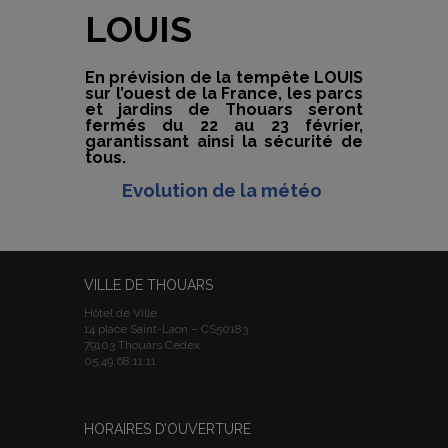
LOUIS
En prévision de la tempête LOUIS
sur l’ouest de la France, les parcs
et jardins de Thouars seront
fermés du 22 au 23 février,
garantissant ainsi la sécurité de
tous.
Evolution de la météo
VILLE DE THOUARS
Hôtel de Ville
14 place Saint-Laon – CS50183
79103 Thouars Cedex
05.49.68.11.11
HORAIRES D’OUVERTURE