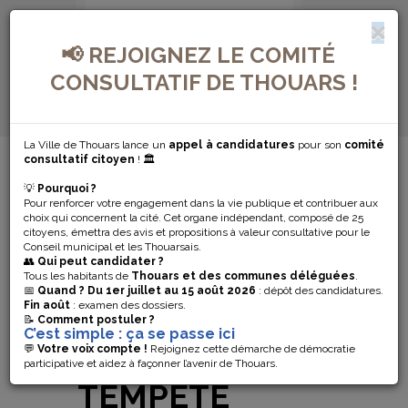
📢 REJOIGNEZ LE COMITÉ
CONSULTATIF DE THOUARS !
La Ville de Thouars lance un
appel à candidatures
pour son
comité
MENU DE NAVIGATION...
consultatif citoyen
! 🏛️
💡
Pourquoi ?
FERMETURE
Pour renforcer votre engagement dans la vie publique et contribuer aux
choix qui concernent la cité. Cet organe indépendant, composé de 25
DES PARCS ET
citoyens, émettra des avis et propositions à valeur consultative pour le
Conseil municipal et les Thouarsais.
👥
Qui peut candidater ?
JARDINS DE
Tous les habitants de
Thouars et des communes déléguées
.
📅
Quand ?
Du 1er juillet au 15 août 2026
: dépôt des candidatures.
Fin août
: examen des dossiers.
THOUARS EN
📝
Comment postuler ?
C’est simple : ça se passe ici
RAISON DE LA
💬
Votre voix compte !
Rejoignez cette démarche de démocratie
participative et aidez à façonner l’avenir de Thouars.
TEMPÊTE