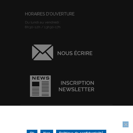
HORAIRES D’OUVERTURE
Du lundi au vendredi :
8h30-12h / 13h30-17h
ACCUEIL
I
PLAN DU SITE
I
MENTIONS
Nous utilisons des cookies pour vous garantir la meilleure
LEGALES
I
POLITIQUE DE
expérience sur notre site web. Si vous continuez à utiliser ce site,
CONFIDENTIALITE
I
IMPRIMER
nous supposerons que vous en êtes satisfait.
Tous droits réservés © Ville de Thouars -