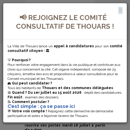
📢 REJOIGNEZ LE COMITÉ
CONSULTATIF DE THOUARS !
La Ville de Thouars lance un
appel à candidatures
pour son
comité
MENU DE NAVIGATION...
consultatif citoyen
! 🏛️
💡
Pourquoi ?
FERMETURE
Pour renforcer votre engagement dans la vie publique et contribuer aux
choix qui concernent la cité. Cet organe indépendant, composé de 25
EXCEPTIONNELLE
citoyens, émettra des avis et propositions à valeur consultative pour le
Conseil municipal et les Thouarsais.
👥
Qui peut candidater ?
DU MUSÉE
Tous les habitants de
Thouars et des communes déléguées
.
📅
Quand ?
Du 1er juillet au 15 août 2026
: dépôt des candidatures.
Fin août
: examen des dossiers.
HENRI BARRÉ
📝
Comment postuler ?
C’est simple : ça se passe ici
💬
Votre voix compte !
Rejoignez cette démarche de démocratie
participative et aidez à façonner l’avenir de Thouars.
Le musée sera exceptionnellement fermé
les samedi 15 et dimanche 16 juillet
2023. Il
rouvrira ses portes mardi 18 juillet à partir