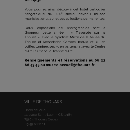
de 14h30.
Vous pourrez ainsi découvrir cet hôtel particulier
e
néogothique du XIX
siècle, devenu musée
municipal en 1920, et ses collections permanentes.
Deux expositions de photographies sont à
l’honneur cette année : « Traversée sur le
Thouet », avec le Syndicat Mixte de la Vallée du
Thouet et l’association Camera natura et « Les
coiffes lumineuses », en partenariat avec le Centre
d’Art La Chapelle Jeanne d’Arc.
Renseignements et réservations au 06 22
66 43 45 ou musee.accueil@thouars.fr
VILLE DE THOUARS
Hôtel de Ville
14 place Saint-Laon – CS50183
79103 Thouars Cedex
05.49.68.11.11