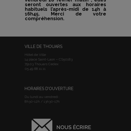
seront ouvertes aux horaires
habituels l’après-midi de 14h à
16h45.
Merci de votre
compréhension.
VILLE DE THOUARS
Hôtel de Ville
14 place Saint-Laon – CS50183
79103 Thouars Cedex
05.49.68.11.11
HORAIRES D’OUVERTURE
Du lundi au vendredi :
8h30-12h / 13h30-17h