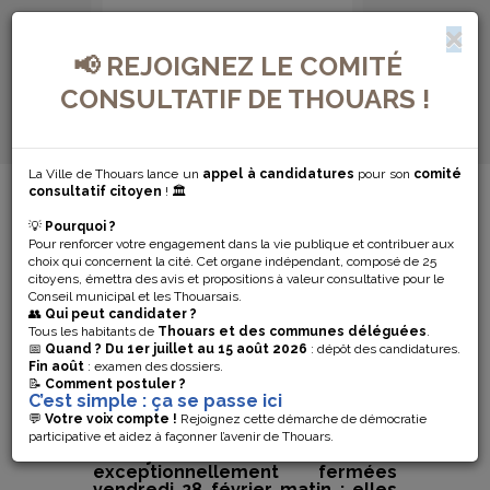
📢 REJOIGNEZ LE COMITÉ
CONSULTATIF DE THOUARS !
La Ville de Thouars lance un
appel à candidatures
pour son
comité
MENU DE NAVIGATION...
consultatif citoyen
! 🏛️
💡
Pourquoi ?
FERMETURE
Pour renforcer votre engagement dans la vie publique et contribuer aux
choix qui concernent la cité. Cet organe indépendant, composé de 25
EXCEPTIONNELLES
citoyens, émettra des avis et propositions à valeur consultative pour le
Conseil municipal et les Thouarsais.
👥
Qui peut candidater ?
DES
Tous les habitants de
Thouars et des communes déléguées
.
📅
Quand ?
Du 1er juillet au 15 août 2026
: dépôt des candidatures.
Fin août
: examen des dossiers.
DÉCHÈTERIES
📝
Comment postuler ?
C’est simple : ça se passe ici
💬
Votre voix compte !
Rejoignez cette démarche de démocratie
Les déchèteries de Louzy,
participative et aidez à façonner l’avenir de Thouars.
Cersay et Sainte-Gemme seront
exceptionnellement fermées
vendredi 28 février matin ; elles