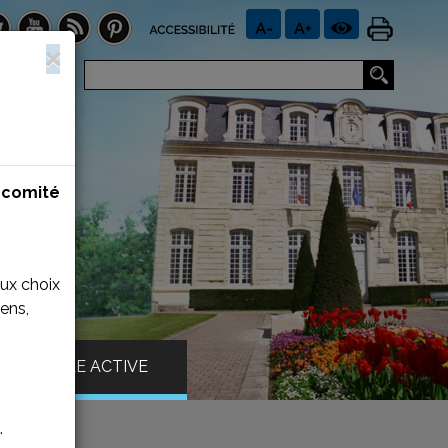
n
comité
aux choix
ens,
VILLE ACTIVE
.