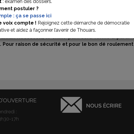
t
: examen des dossiers.
ent postuler ?
imple : ça se passe ici
IRE DU SKATEPARK
e voix compte !
Rejoignez cette démarche de démocratie
ative et aidez à façonner l’avenir de Thouars.
Franklin Roosevelt, le skate park sera fermé à parti
. Pour raison de sécurité et pour le bon dé roulement 
D’OUVERTURE
ndredi :
3h30-17h