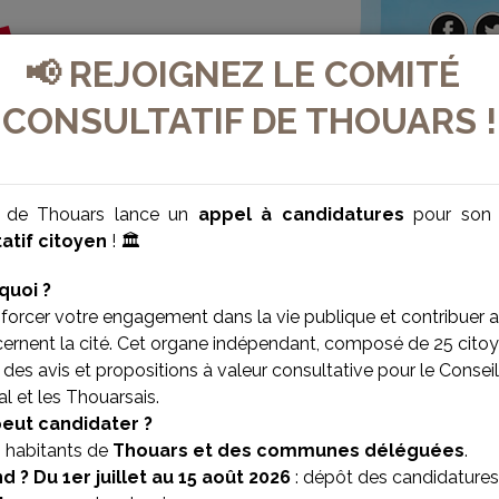
📢 REJOIGNEZ LE COMITÉ
CONSULTATIF DE THOUARS !
e de Thouars lance un
appel à candidatures
pour so
atif citoyen
! 🏛️
quoi ?
forcer votre engagement dans la vie publique et contribuer 
cernent la cité. Cet organe indépendant, composé de 25 citoy
des avis et propositions à valeur consultative pour le Conseil
l et les Thouarsais.
VILLE BIEN-ÊTRE
VILLE SOLIDAIRE
peut candidater ?
s habitants de
Thouars et des communes déléguées
.
d ?
Du 1er juillet au 15 août 2026
: dépôt des candidatures