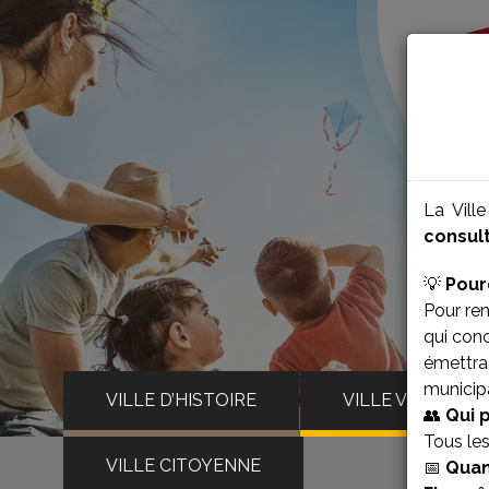
La Vill
consult
💡
Pour
Pour ren
qui con
émettra 
municipa
VILLE D’HISTOIRE
VILLE VIVANTE
👥
Qui 
Tous le
VILLE CITOYENNE
📅
Quan