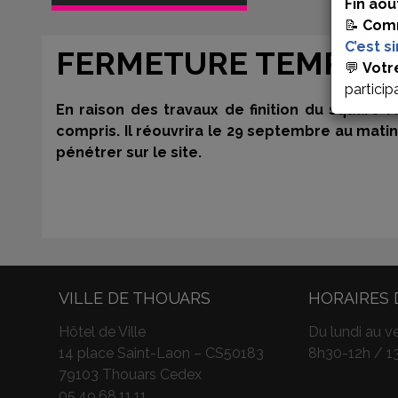
Fin aoû
📝
Comm
C’est s
FERMETURE TEMPORA
💬
Votr
particip
En raison des travaux de finition du square 
compris. Il réouvrira le 29 septembre au matin
pénétrer sur le site.
VILLE DE THOUARS
HORAIRES 
Hôtel de Ville
Du lundi au ve
14 place Saint-Laon – CS50183
8h30-12h / 1
79103 Thouars Cedex
05.49.68.11.11