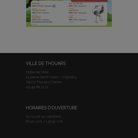
VILLE DE THOUARS
Hôtel de Ville
14 place Saint-Laon – CS50183
79103 Thouars Cedex
05.49.68.11.11
HORAIRES D’OUVERTURE
Du lundi au vendredi :
8h30-12h / 13h30-17h