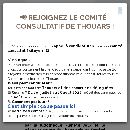
📢 REJOIGNEZ LE COMITÉ
CONSULTATIF DE THOUARS !
La Ville de Thouars lance un
appel à candidatures
pour son
comité
MENU DE NAVIGATION...
consultatif citoyen
! 🏛️
💡
Pourquoi ?
FESTI’JEUX
Pour renforcer votre engagement dans la vie publique et contribuer aux
choix qui concernent la cité. Cet organe indépendant, composé de 25
THOUARS 2024
citoyens, émettra des avis et propositions à valeur consultative pour le
Conseil municipal et les Thouarsais.
👥
Qui peut candidater ?
– PROGRAMME
Tous les habitants de
Thouars et des communes déléguées
.
📅
Quand ?
Du 1er juillet au 15 août 2026
: dépôt des candidatures.
Fin août
: examen des dossiers.
EN DÉTAIL !
📝
Comment postuler ?
C’est simple : ça se passe ici
💬
Votre voix compte !
Rejoignez cette démarche de démocratie
participative et aidez à façonner l’avenir de Thouars.
La deuxième édition du Festi’Jeux revient à
Thouars du 8 au 11 novembre ! Organisé
par la ludothèque Planète Jeux et le