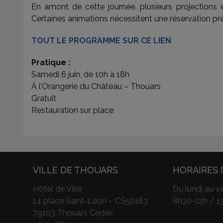
En amont de cette journée, plusieurs projection
Certaines animations nécessitent une réservation pr
TOUT LE PROGRAMME SUR CE LIEN
Pratique :
Samedi 6 juin, de 10h à 18h
À l’Orangerie du Château – Thouars
Gratuit
Restauration sur place
VILLE DE THOUARS
HORAIRES 
Hôtel de Ville
Du lundi au ve
14 place Saint-Laon – CS50183
8h30-12h / 1
79103 Thouars Cedex