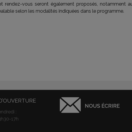
s et rendez-vous seront également proposés, notamment a
éalable selon les modalités indiquées dans le programme.
D’OUVERTURE
ndredi :
3h30-17h