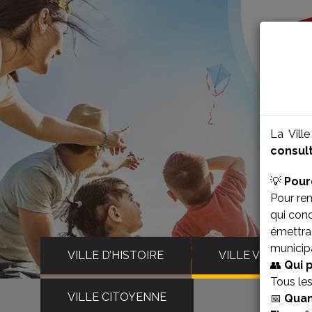
La Vill
consult
💡
Pour
Pour ren
qui con
émettra 
municipa
VILLE D’HISTOIRE
VILLE VIVANTE
👥
Qui 
Tous le
VILLE CITOYENNE
📅
Quan