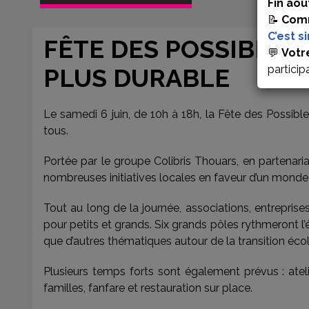
Fin aoû
📝
Comm
C’est s
FÊTE DES POSSIBLES
💬
Votr
particip
PLUS DURABLE
Le samedi 6 juin, de 10h à 18h, la Fête des Possible
tous.
Portée par le groupe Colibris Thouars, en partena
nombreuses initiatives locales en faveur d’un monde 
Tout au long de la journée, associations, entreprise
pour petits et grands. Six grands pôles rythmeront l’é
que d’autres thématiques autour de la transition éco
Plusieurs temps forts sont également prévus : atel
familles, fanfare et restauration sur place.