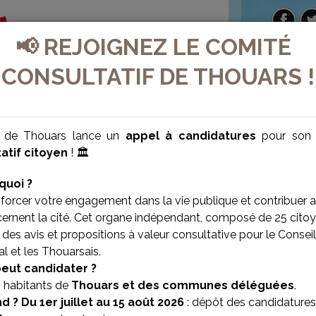
📢 REJOIGNEZ LE COMITÉ
CONSULTATIF DE THOUARS !
e de Thouars lance un
appel à candidatures
pour so
atif citoyen
! 🏛️
quoi ?
forcer votre engagement dans la vie publique et contribuer 
cernent la cité. Cet organe indépendant, composé de 25 citoy
des avis et propositions à valeur consultative pour le Conseil
l et les Thouarsais.
VILLE BIEN-ÊTRE
VILLE SOLIDAIRE
peut candidater ?
s habitants de
Thouars et des communes déléguées
.
d ?
Du 1er juillet au 15 août 2026
: dépôt des candidatures