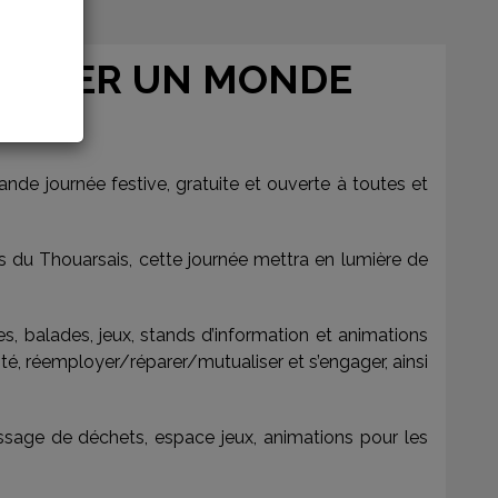
MAGINER UN MONDE
ande journée festive, gratuite et ouverte à toutes et
 du Thouarsais, cette journée mettra en lumière de
es, balades, jeux, stands d’information et animations
sité, réemployer/réparer/mutualiser et s’engager, ainsi
assage de déchets, espace jeux, animations pour les