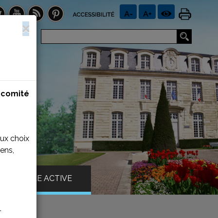
n
comité
aux choix
ens,
VILLE ACTIVE
.