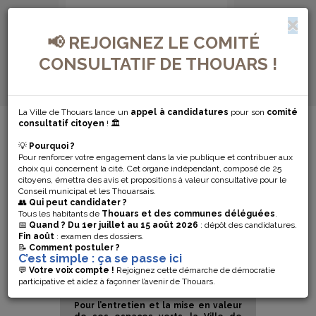
📢 REJOIGNEZ LE COMITÉ
CONSULTATIF DE THOUARS !
La Ville de Thouars lance un
appel à candidatures
pour son
comité
MENU DE NAVIGATION...
consultatif citoyen
! 🏛️
💡
Pourquoi ?
FLEURISSEMENT
Pour renforcer votre engagement dans la vie publique et contribuer aux
choix qui concernent la cité. Cet organe indépendant, composé de 25
citoyens, émettra des avis et propositions à valeur consultative pour le
DE LA VILLE
Conseil municipal et les Thouarsais.
👥
Qui peut candidater ?
Tous les habitants de
Thouars et des communes déléguées
.
📅
Quand ?
Du 1er juillet au 15 août 2026
: dépôt des candidatures.
Fin août
: examen des dossiers.
📝
Comment postuler ?
C’est simple : ça se passe ici
💬
Votre voix compte !
Rejoignez cette démarche de démocratie
participative et aidez à façonner l’avenir de Thouars.
Pour l’entretien et la mise en valeur