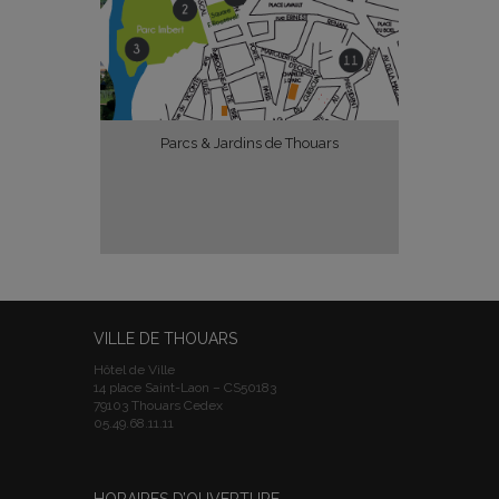
Parcs & Jardins de Thouars
VILLE DE THOUARS
Hôtel de Ville
14 place Saint-Laon – CS50183
79103 Thouars Cedex
05.49.68.11.11