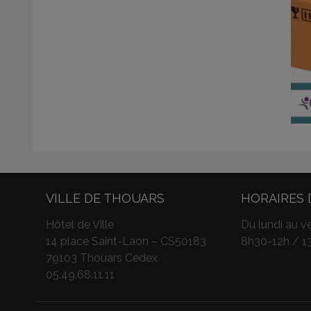
VILLE DE THOUARS
HORAIRES 
Hôtel de Ville
Du lundi au ve
14 place Saint-Laon – CS50183
8h30-12h / 1
79103 Thouars Cedex
05.49.68.11.11