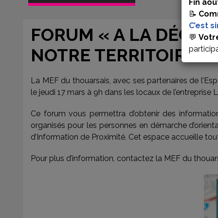
Fin aoû
📝
Comm
C’est s
FORUM « A LA DÉCOU
💬
Votr
particip
NOTRE TERRITOIRE »
La MEF du thouarsais, avec ses partenaires de l’Esp
le jeudi 17 mars à 9h dans les locaux de l’entreprise
Ce forum vous permettra d’obtenir des informatio
organisés pour les personnes en démarche d’orientat
d’Information de Proximité. Cet espace accueille tout
Pour plus d’information, contactez la MEF du thouars