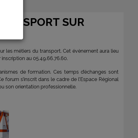
TRANSPORT SUR
ur les métiers du transport. Cet évènement aura lieu
 inscription au 05.49.66.76.60.
rganismes de formation. Ces temps d’échanges sont
e forum s’inscrit dans le cadre de l’Espace Régional
ou son orientation professionnelle.