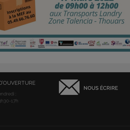
D’OUVERTURE
ndredi :
3h30-17h