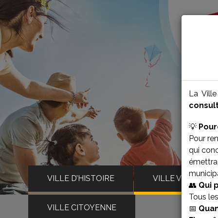
La Vill
consult
💡
Pour
Pour ren
qui con
émettra 
municipa
VILLE D’HISTOIRE
VILLE VIVANTE
👥
Qui 
Tous le
VILLE CITOYENNE
📅
Quan