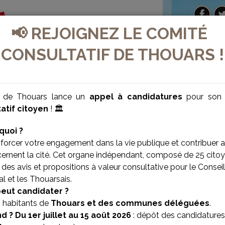
📢 REJOIGNEZ LE COMITÉ
CONSULTATIF DE THOUARS !
e de Thouars lance un
appel à candidatures
pour so
atif citoyen
! 🏛️
quoi ?
forcer votre engagement dans la vie publique et contribuer 
cernent la cité. Cet organe indépendant, composé de 25 citoy
des avis et propositions à valeur consultative pour le Conseil
l et les Thouarsais.
VILLE BIEN-ÊTRE
VILLE SOLIDAIRE
peut candidater ?
s habitants de
Thouars et des communes déléguées
.
d ?
Du 1er juillet au 15 août 2026
: dépôt des candidatures