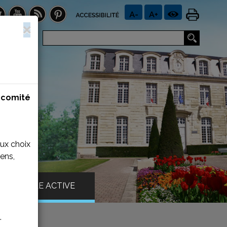
n
comité
aux choix
ens,
VILLE ACTIVE
.