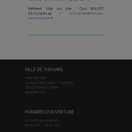
Référent Ville sur site : Cyril BOUTET
06.03.09.81.45 /
cyril.boutet@thouars-
communaute.fr
VILLE DE THOUARS
Hôtel de Ville
14 place Saint-Laon – CS50183
79103 Thouars Cedex
05.49.68.11.11
HORAIRES D’OUVERTURE
Du lundi au vendredi :
8h30-12h / 13h30-17h