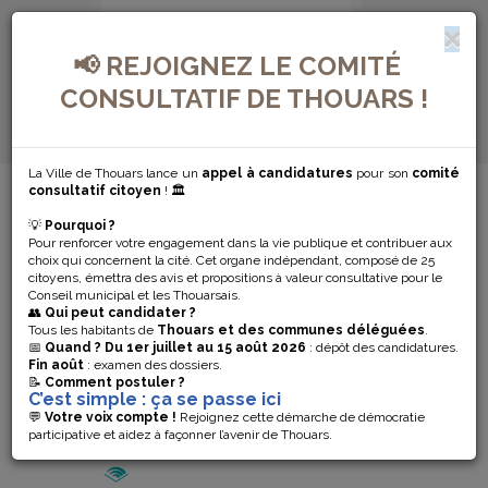
📢 REJOIGNEZ LE COMITÉ
CONSULTATIF DE THOUARS !
La Ville de Thouars lance un
appel à candidatures
pour son
comité
MENU DE NAVIGATION...
consultatif citoyen
! 🏛️
💡
Pourquoi ?
GROUPE
Pour renforcer votre engagement dans la vie publique et contribuer aux
choix qui concernent la cité. Cet organe indépendant, composé de 25
citoyens, émettra des avis et propositions à valeur consultative pour le
SCOLAIRE DE
Conseil municipal et les Thouarsais.
👥
Qui peut candidater ?
MAUZÉ
Tous les habitants de
Thouars et des communes déléguées
.
📅
Quand ?
Du 1er juillet au 15 août 2026
: dépôt des candidatures.
Fin août
: examen des dossiers.
THOUARSAIS
📝
Comment postuler ?
C’est simple : ça se passe ici
💬
Votre voix compte !
Rejoignez cette démarche de démocratie
participative et aidez à façonner l’avenir de Thouars.