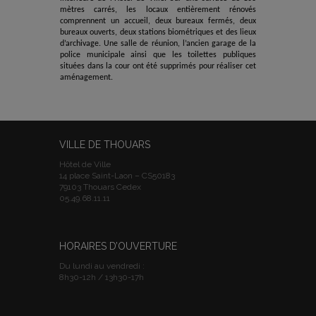
mètres carrés, l
es locaux entièrement rénovés
comprennent un accueil, deux bureaux fermés, deux
bureaux ouverts, deux stations biométriques et des lieux
d’
archivage.
Une salle de réunion, l’ancien garage de la
police municipale ainsi que les toilettes publiques
situées dans la cour ont été supprimés
pour réaliser cet
aménagement
.
VILLE DE THOUARS
Hôtel de Ville
14 place Saint-Laon – CS50183
79103 Thouars Cedex
05.49.68.11.11
HORAIRES D’OUVERTURE
Du lundi au vendredi :
8h30-12h / 13h30-17h