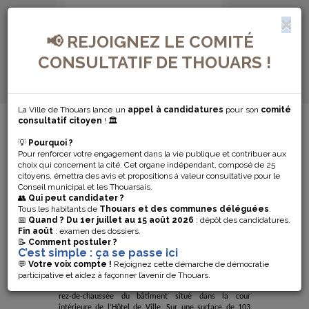
📢 REJOIGNEZ LE COMITÉ
CONSULTATIF DE THOUARS !
La Ville de Thouars lance un
appel à candidatures
pour son
comité
MENU DE NAVIGATION...
consultatif citoyen
! 🏛️
💡
Pourquoi ?
INAUGURATION
Pour renforcer votre engagement dans la vie publique et contribuer aux
choix qui concernent la cité. Cet organe indépendant, composé de 25
DE L’ETAT CIVIL
citoyens, émettra des avis et propositions à valeur consultative pour le
Conseil municipal et les Thouarsais.
👥
Qui peut candidater ?
Tous les habitants de
Thouars et des communes déléguées
.
L
e maire de Thouars, Bernard Paineau, a inauguré les
📅
Quand ?
Du 1er juillet au 15 août 2026
: dépôt des candidatures.
nouveaux locaux de l’État civil mardi 15 avril en
Fin août
: examen des dossiers.
présence des élus, des agents et des entreprises qui ont
📝
Comment postuler ?
C’est simple : ça se passe ici
réalisés les aménagements.Dans un souci
d
’
amélioration de la confidentialité, de l’accessibilité
💬
Votre voix compte !
Rejoignez cette démarche de démocratie
des usagers
et des conditions de travail
pour les 5
participative et aidez à façonner l’avenir de Thouars.
agents
du service
, l’Etat Civil
est installé désormais
au
rez-de-chaussée du bâtiment situé dans la cour
intérieure de l’Hôtel de Ville.
Sur une surface de 103