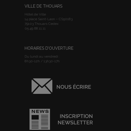
VILLE DE THOUARS
Hôtel de Ville
14 place Saint-Laon – CS50183
79103 Thouars Cedex
05.49.68.11.11
HORAIRES D’OUVERTURE
Du lundi au vendredi :
8h30-12h / 13h30-17h