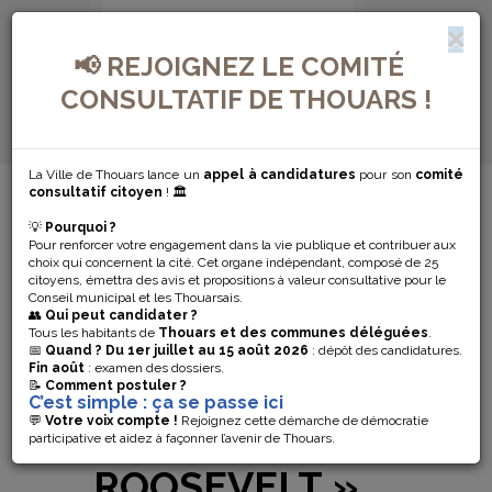
📢 REJOIGNEZ LE COMITÉ
CONSULTATIF DE THOUARS !
La Ville de Thouars lance un
appel à candidatures
pour son
comité
MENU DE NAVIGATION...
consultatif citoyen
! 🏛️
💡
Pourquoi ?
INAUGURATION
Pour renforcer votre engagement dans la vie publique et contribuer aux
choix qui concernent la cité. Cet organe indépendant, composé de 25
citoyens, émettra des avis et propositions à valeur consultative pour le
DU CINÉMA
Conseil municipal et les Thouarsais.
👥
Qui peut candidater ?
« LE KIOSQUE »
Tous les habitants de
Thouars et des communes déléguées
.
📅
Quand ?
Du 1er juillet au 15 août 2026
: dépôt des candidatures.
Fin août
: examen des dossiers.
ET DU SQUARE
📝
Comment postuler ?
C’est simple : ça se passe ici
💬
Votre voix compte !
Rejoignez cette démarche de démocratie
« FRANKLIN
participative et aidez à façonner l’avenir de Thouars.
ROOSEVELT »