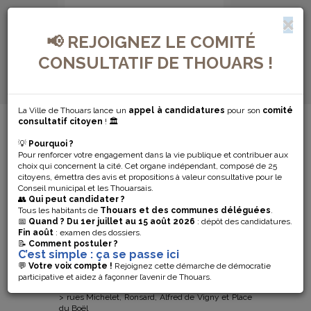
📢 REJOIGNEZ LE COMITÉ
CONSULTATIF DE THOUARS !
La Ville de Thouars lance un
appel à candidatures
pour son
comité
MENU DE NAVIGATION...
consultatif citoyen
! 🏛️
💡
Pourquoi ?
INFORMATION
Pour renforcer votre engagement dans la vie publique et contribuer aux
choix qui concernent la cité. Cet organe indépendant, composé de 25
AUX RIVERAINS
citoyens, émettra des avis et propositions à valeur consultative pour le
Conseil municipal et les Thouarsais.
👥
Qui peut candidater ?
Tous les habitants de
Thouars et des communes déléguées
.
Travaux d’amélioration de la chaussée
📅
Quand ?
Du 1er juillet au 15 août 2026
: dépôt des candidatures.
Fin août
: examen des dossiers.
La Ville de Thouars et le Département réalisent
📝
Comment postuler ?
C’est simple : ça se passe ici
des travaux de réfection de voirie du lundi 15 au
jeudi 18 juin.
💬
Votre voix compte !
Rejoignez cette démarche de démocratie
participative et aidez à façonner l’avenir de Thouars.
Lundi 15 et mardi 16 juin
> rues Michelet, Ronsard, Alfred de Vigny et Place
du Boël