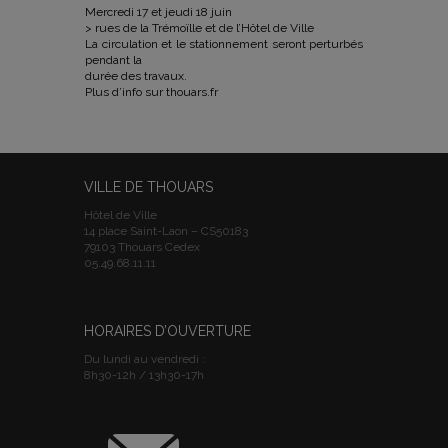
Mercredi 17 et jeudi 18 juin
> rues de la Trémoïlle et de l’Hôtel de Ville
La circulation et le stationnement seront perturbés
pendant la
durée des travaux.
Plus d’info sur thouars.fr
VILLE DE THOUARS
Hôtel de Ville
14 place Saint-Laon – CS50183
79103 Thouars Cedex
05.49.68.11.11
HORAIRES D’OUVERTURE
Du lundi au vendredi :
8h30-12h / 13h30-17h