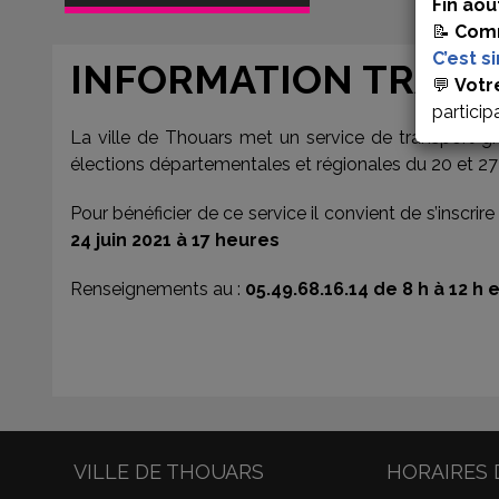
Fin aoû
📝
Comm
C’est s
INFORMATION TRANSP
💬
Votr
particip
La ville de Thouars met un service de transport gr
élections départementales et régionales du 20 et 27 
Pour bénéficier de ce service il convient de s’inscri
24 juin 2021 à 17 heures
Renseignements au :
05.49.68.16.14 de 8 h à 12 h 
VILLE DE THOUARS
HORAIRES 