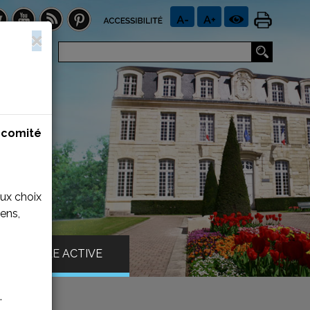
n
comité
aux choix
ens,
VILLE ACTIVE
.