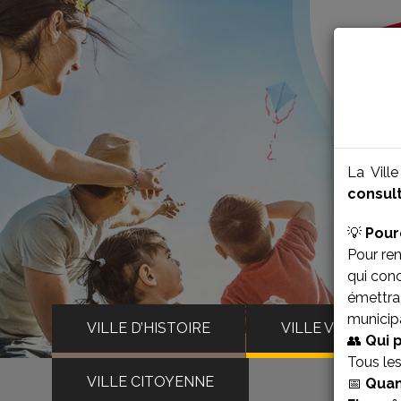
La Vill
consult
💡
Pour
Pour ren
qui con
émettra 
municipa
VILLE D’HISTOIRE
VILLE VIVANTE
👥
Qui 
Tous le
VILLE CITOYENNE
📅
Quan