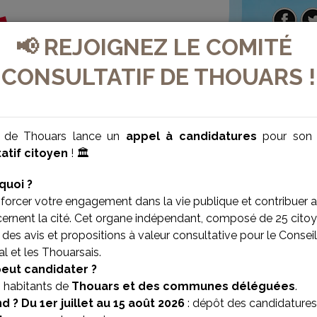
📢 REJOIGNEZ LE COMITÉ
CONSULTATIF DE THOUARS !
e de Thouars lance un
appel à candidatures
pour so
atif citoyen
! 🏛️
quoi ?
forcer votre engagement dans la vie publique et contribuer 
cernent la cité. Cet organe indépendant, composé de 25 citoy
des avis et propositions à valeur consultative pour le Conseil
l et les Thouarsais.
VILLE BIEN-ÊTRE
VILLE SOLIDAIRE
peut candidater ?
s habitants de
Thouars et des communes déléguées
.
d ?
Du 1er juillet au 15 août 2026
: dépôt des candidatures