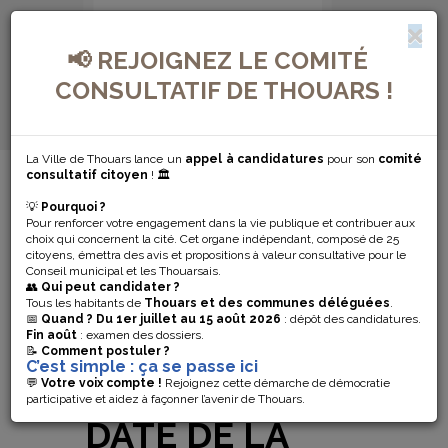
📢 REJOIGNEZ LE COMITÉ
CONSULTATIF DE THOUARS !
La Ville de Thouars lance un
appel à candidatures
pour son
comité
MENU DE NAVIGATION...
consultatif citoyen
! 🏛️
💡
Pourquoi ?
JEUDI 30 JUIN À
Pour renforcer votre engagement dans la vie publique et contribuer aux
choix qui concernent la cité. Cet organe indépendant, composé de 25
19H DEVANT LE
citoyens, émettra des avis et propositions à valeur consultative pour le
Conseil municipal et les Thouarsais.
👥
Qui peut candidater ?
CINÉMA LE
Tous les habitants de
Thouars et des communes déléguées
.
📅
Quand ?
Du 1er juillet au 15 août 2026
: dépôt des candidatures.
Fin août
: examen des dossiers.
KIOSQUE,
📝
Comment postuler ?
C’est simple : ça se passe ici
PREMIÈRE
💬
Votre voix compte !
Rejoignez cette démarche de démocratie
participative et aidez à façonner l’avenir de Thouars.
DATE DE LA