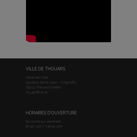
VILLE DE THOUARS
Hôtel de Ville
14 place Saint-Laon – CS50183
79103 Thouars Cedex
05.49.68.11.11
HORAIRES D’OUVERTURE
Du lundi au vendredi :
8h30-12h / 13h30-17h