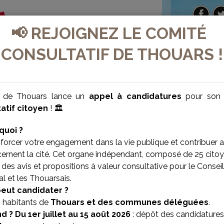
📢 REJOIGNEZ LE COMITÉ
CONSULTATIF DE THOUARS !
e de Thouars lance un
appel à candidatures
pour so
atif citoyen
! 🏛️
quoi ?
forcer votre engagement dans la vie publique et contribuer 
cernent la cité. Cet organe indépendant, composé de 25 citoy
des avis et propositions à valeur consultative pour le Conseil
l et les Thouarsais.
VILLE BIEN-ÊTRE
VILLE SOLIDAIRE
peut candidater ?
s habitants de
Thouars et des communes déléguées
.
d ?
Du 1er juillet au 15 août 2026
: dépôt des candidatures