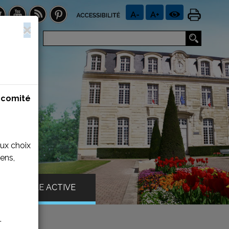
n
comité
aux choix
ens,
VILLE ACTIVE
.