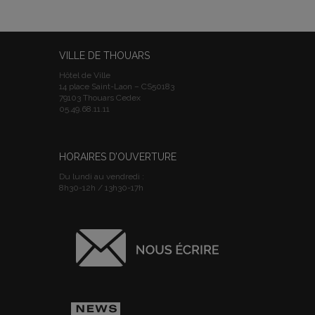
VILLE DE THOUARS
Hôtel de Ville
14 place Saint-Laon – CS50183
79103 Thouars Cedex
05.49.68.11.11
HORAIRES D’OUVERTURE
Du lundi au vendredi :
8h30-12h / 13h30-17h