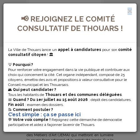
📢 REJOIGNEZ LE COMITÉ
CONSULTATIF DE THOUARS !
La Ville de Thouars lance un
appel à candidatures
pour son
comité
MENU DE NAVIGATION...
consultatif citoyen
! 🏛️
💡
Pourquoi ?
JOURNÉES
Pour renforcer votre engagement dans la vie publique et contribuer aux
choix qui concernent la cité. Cet organe indépendant, composé de 25
EUROPÉENNES
citoyens, émettra des avis et propositions à valeur consultative pour le
Conseil municipal et les Thouarsais.
👥
Qui peut candidater ?
DES MÉTIERS
Tous les habitants de
Thouars et des communes déléguées
.
📅
Quand ?
Du 1er juillet au 15 août 2026
: dépôt des candidatures.
Fin août
: examen des dossiers.
D’ART
📝
Comment postuler ?
C’est simple : ça se passe ici
💬
Votre voix compte !
Rejoignez cette démarche de démocratie
participative et aidez à façonner l’avenir de Thouars.
Les 11 et 12 avril 2026, la ville de Thouars participe
pour la première fois aux Journées Européennes
des Métiers d’Art (JEMA) qui mettront en lumière