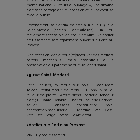
le savoir-faire artisanal et la créativité locale. Sur le
thème national « Cœurs à l’ouvrage », une dizaine
d’artisans partageront leur passion et leur expertise
avec le public.
L’événement se tiendra de 10h à 18h, au 9, rue
Saint-Médard (ancien Centr’Affaires), un lieu
facilement accessible en cœur de ville. Un atelier
de tisserande sera également ouvert rue Porte au
Prévost.
Une occasion idéale pour (re)découvrir des métiers
parfois méconnus, mais essentiels à la
préservation du patrimoine culturel et artisanal.
>9, rue Saint-Médard
Ecrit Thouars, tourneur sur bois ; Jean-Marc
Tolédo, restaurateur de tapis ; El Tony Minaud,
tailleur de pierre ; Arts fusions Fonderie, fondeur
d’art ; El Daniel Delabre, lunetier ; sellerie Cadoret,
sellier ; Janssens construction bois,
charpentier/menuiserie ; Martine Van Oost,
vitrailliste ; Serge Fioraso, Fio’Art’Métal
>Atelier rue Porte au Prévost
Vivi Fil-good, tisserand