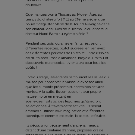
moment et vous régaler avec des petites
douceurs.
Que mangeait-on à Thouars au Moyen Âge, au
temps du château fort ? Et au 17ème siècle, que
pouvait déguster Marie de la Tour d’Auvergne dans
son château des Ducs de la Trémoille ou encore le
docteur Henri Barré au 19ème siècle ?
Pendant ces trois jours, les enfants réaliseront
différentes recettes, plutôt sucrées, en lien avec
ces différentes périodes de l’histoire. Entre rissoles
de fruits secs, irson d’amandes, broyé du Poitou et
découverte du chocolat, il y en aura pour tous les
goûts !
Lors du stage, les enfants parcourront les salles du
musée pour observer la vaisselle exposée ainsi
que les aliments présents sur certaines natures
mortes. À la suite, ils composeront leur propre
nature morte en mettant en
scène des fruits ou des légumes qu’ils auront
sélectionnés. À travers cette activité, ils seront
amenés à utiliser leur imagination et différentes
techniques comme le dessin, la pastel, le feutre…
Ils découvriront également d’anciens menus,
datant d’une centaine d’année, proposés lors de