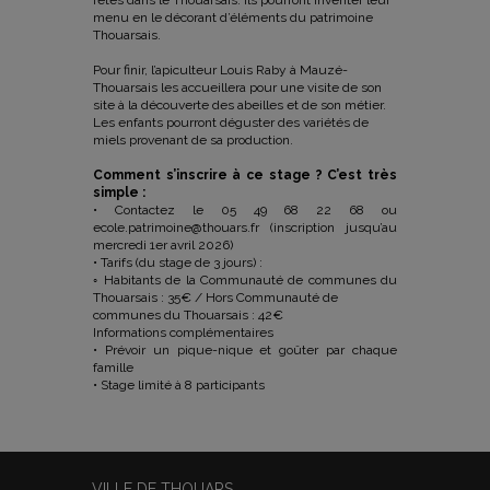
fêtes dans le Thouarsais. Ils pourront inventer leur
menu en le décorant d’éléments du patrimoine
Thouarsais.
Pour finir, l’apiculteur Louis Raby à Mauzé-
Thouarsais les accueillera pour une visite de son
site à la découverte des abeilles et de son métier.
Les enfants pourront déguster des variétés de
miels provenant de sa production.
Comment s’inscrire à ce stage ? C’est très
simple :
• Contactez le 05 49 68 22 68 ou
ecole.patrimoine@thouars.fr (inscription jusqu’au
mercredi 1er avril 2026)
• Tarifs (du stage de 3 jours) :
◦ Habitants de la Communauté de communes du
Thouarsais : 35€ / Hors Communauté de
communes du Thouarsais : 42€
Informations complémentaires
• Prévoir un pique-nique et goûter par chaque
famille
• Stage limité à 8 participants
VILLE DE THOUARS