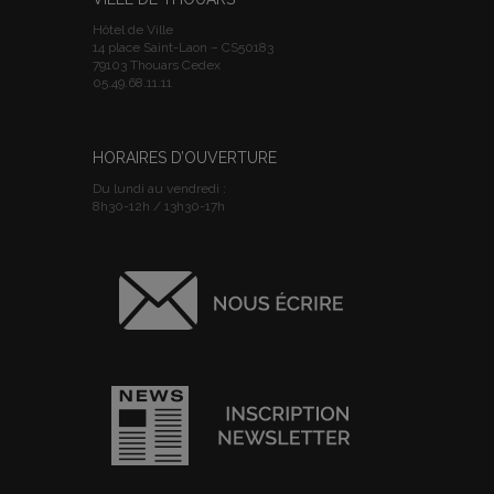
Hôtel de Ville
14 place Saint-Laon – CS50183
79103 Thouars Cedex
05.49.68.11.11
HORAIRES D’OUVERTURE
Du lundi au vendredi :
8h30-12h / 13h30-17h