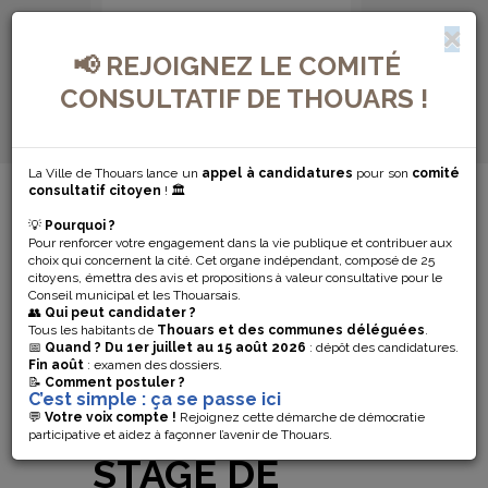
📢 REJOIGNEZ LE COMITÉ
CONSULTATIF DE THOUARS !
La Ville de Thouars lance un
appel à candidatures
pour son
comité
MENU DE NAVIGATION...
consultatif citoyen
! 🏛️
💡
Pourquoi ?
LA
Pour renforcer votre engagement dans la vie publique et contribuer aux
choix qui concernent la cité. Cet organe indépendant, composé de 25
GOURMANDISE
citoyens, émettra des avis et propositions à valeur consultative pour le
Conseil municipal et les Thouarsais.
👥
Qui peut candidater ?
À L’HONNEUR
Tous les habitants de
Thouars et des communes déléguées
.
📅
Quand ?
Du 1er juillet au 15 août 2026
: dépôt des candidatures.
Fin août
: examen des dossiers.
POUR LE
📝
Comment postuler ?
C’est simple : ça se passe ici
PROCHAIN
💬
Votre voix compte !
Rejoignez cette démarche de démocratie
participative et aidez à façonner l’avenir de Thouars.
STAGE DE