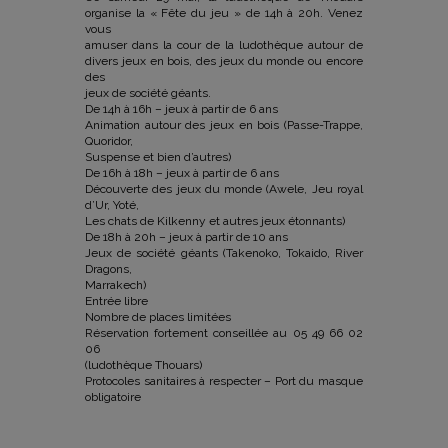
organise la « Fête du jeu » de 14h à 20h. Venez
vous
amuser dans la cour de la ludothèque autour de
divers jeux en bois, des jeux du monde ou encore
des
jeux de société géants.
De 14h à 16h – jeux à partir de 6 ans
Animation autour des jeux en bois (Passe-Trappe,
Quoridor,
Suspense et bien d’autres)
De 16h à 18h – jeux à partir de 6 ans
Découverte des jeux du monde (Awele, Jeu royal
d’Ur, Yoté,
Les chats de Kilkenny et autres jeux étonnants)
De 18h à 20h – jeux à partir de 10 ans
Jeux de société géants (Takenoko, Tokaido, River
Dragons,
Marrakech)
Entrée libre
Nombre de places limitées
Réservation fortement conseillée au 05 49 66 02
06
(ludothèque Thouars)
Protocoles sanitaires à respecter – Port du masque
obligatoire