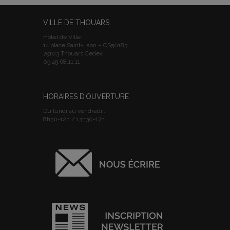
VILLE DE THOUARS
Hôtel de Ville
14 place Saint-Laon – CS50183
79103 Thouars Cedex
05.49.68.11.11
HORAIRES D’OUVERTURE
Du lundi au vendredi :
8h30-12h / 13h30-17h