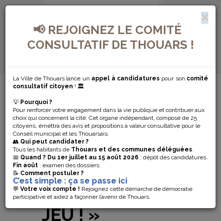
📢 REJOIGNEZ LE COMITÉ
CONSULTATIF DE THOUARS !
La Ville de Thouars lance un
appel à candidatures
pour son
comité
MENU DE NAVIGATION...
consultatif citoyen
! 🏛️
💡
Pourquoi ?
LA
Pour renforcer votre engagement dans la vie publique et contribuer aux
choix qui concernent la cité. Cet organe indépendant, composé de 25
LUDOTHÈQUE
citoyens, émettra des avis et propositions à valeur consultative pour le
Conseil municipal et les Thouarsais.
👥
Qui peut candidater ?
DE THOUARS
Tous les habitants de
Thouars et des communes déléguées
.
📅
Quand ?
Du 1er juillet au 15 août 2026
: dépôt des candidatures.
Fin août
: examen des dossiers.
VOUS PROPOSE
📝
Comment postuler ?
C’est simple : ça se passe ici
SA « FÊTE DU
💬
Votre voix compte !
Rejoignez cette démarche de démocratie
participative et aidez à façonner l’avenir de Thouars.
JEU ! »