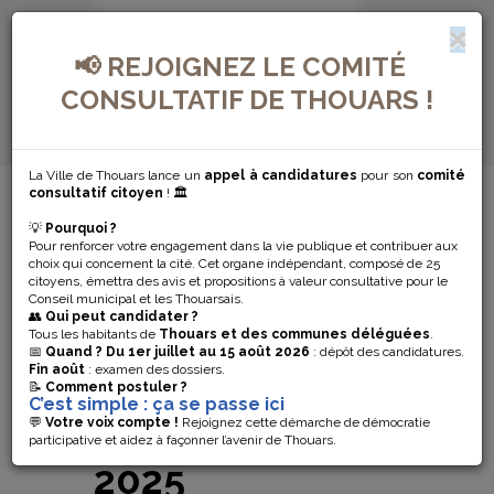
📢 REJOIGNEZ LE COMITÉ
CONSULTATIF DE THOUARS !
La Ville de Thouars lance un
appel à candidatures
pour son
comité
MENU DE NAVIGATION...
consultatif citoyen
! 🏛️
💡
Pourquoi ?
LA MAISON DES
Pour renforcer votre engagement dans la vie publique et contribuer aux
choix qui concernent la cité. Cet organe indépendant, composé de 25
ARTISTES
citoyens, émettra des avis et propositions à valeur consultative pour le
Conseil municipal et les Thouarsais.
👥
Qui peut candidater ?
RETENUE AU
Tous les habitants de
Thouars et des communes déléguées
.
📅
Quand ?
Du 1er juillet au 15 août 2026
: dépôt des candidatures.
Fin août
: examen des dossiers.
LOTO DU
📝
Comment postuler ?
C’est simple : ça se passe ici
PATRIMOINE
💬
Votre voix compte !
Rejoignez cette démarche de démocratie
participative et aidez à façonner l’avenir de Thouars.
2025