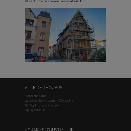
Plus d’infos sur www.missionbern.fr
VILLE DE THOUARS
Hôtel de Ville
14 place Saint-Laon – CS50183
79103 Thouars Cedex
05.49.68.11.11
HORAIRES D’OUVERTURE