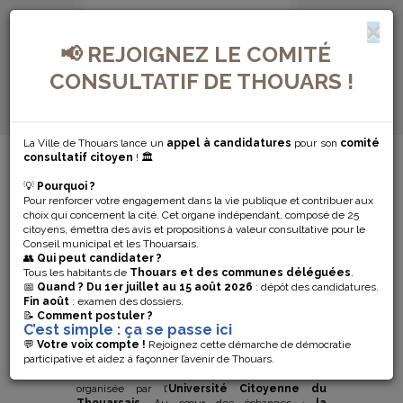
📢 REJOIGNEZ LE COMITÉ
CONSULTATIF DE THOUARS !
La Ville de Thouars lance un
appel à candidatures
pour son
comité
MENU DE NAVIGATION...
consultatif citoyen
! 🏛️
💡
Pourquoi ?
LA
Pour renforcer votre engagement dans la vie publique et contribuer aux
choix qui concernent la cité. Cet organe indépendant, composé de 25
RESTAURATION
citoyens, émettra des avis et propositions à valeur consultative pour le
Conseil municipal et les Thouarsais.
👥
Qui peut candidater ?
SCOLAIRE EN
Tous les habitants de
Thouars et des communes déléguées
.
📅
Quand ?
Du 1er juillet au 15 août 2026
: dépôt des candidatures.
Fin août
: examen des dossiers.
THOUARSAIS
📝
Comment postuler ?
C’est simple : ça se passe ici
💬
Votre voix compte !
Rejoignez cette démarche de démocratie
participative et aidez à façonner l’avenir de Thouars.
Mardi 21 avril 2026 à 20h30, la Station T, rue
Danton à Thouars, accueillera une soirée-débat
organisée par l’
Université Citoyenne du