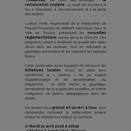
Thouarsais
. Au cœur des échanges :
la
restauration scolaire
, un sujet qui touche à la
fois à l’éducation, à l’environnement et à la santé
des enfants.
Ludovic Huet, responsable de la restauration de
Mauzé-Thouarsais et référent technique pour la
Ville de Thouars, présentera les
nouvelles
réglementations
issues de la loi EGALIM. Ces
obligations visent à améliorer la qualité des repas
servis dans les cantines, tout en réduisant le
gaspillage alimentaire et en valorisant les produits
locaux.
Cette soirée sera aussi l’occasion de découvrir les
initiatives locales
mises en place pour
transformer la « cantine » en un espace
d’apprentissage et de sensibilisation. Au
programme : la lutte contre le gaspillage,
l’amélioration de la qualité des assiettes, et même
l’intégration de jardins pédagogiques dans les
écoles.
Un rendez-vous
gratuit et ouvert à tous
, pour
comprendre comment la restauration scolaire
évolue et s’adapte aux enjeux du territoire.
📅
Mardi 21 avril 2026 à 20h30