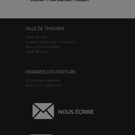
📍
Station T, rue Danton, Thouars
VILLE DE THOUARS
Hôtel de Ville
14 place Saint-Laon – CS50183
79103 Thouars Cedex
05.49.68.11.11
HORAIRES D’OUVERTURE
Du lundi au vendredi :
8h30-12h / 13h30-17h