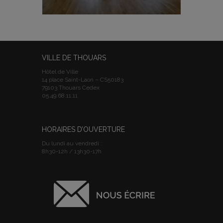
VILLE DE THOUARS
Hôtel de Ville
14 place Saint-Laon – CS50183
79103 Thouars Cedex
05.49.68.11.11
HORAIRES D’OUVERTURE
Du lundi au vendredi :
8h30-12h / 13h30-17h