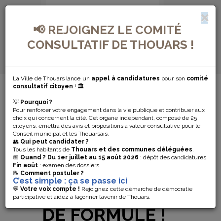
📢 REJOIGNEZ LE COMITÉ
CONSULTATIF DE THOUARS !
La Ville de Thouars lance un
appel à candidatures
pour son
comité
MENU DE NAVIGATION...
consultatif citoyen
! 🏛️
💡
Pourquoi ?
L’ATELIER DE
Pour renforcer votre engagement dans la vie publique et contribuer aux
choix qui concernent la cité. Cet organe indépendant, composé de 25
DANSE
citoyens, émettra des avis et propositions à valeur consultative pour le
Conseil municipal et les Thouarsais.
👥
Qui peut candidater ?
CONTEMPORAINE
Tous les habitants de
Thouars et des communes déléguées
.
📅
Quand ?
Du 1er juillet au 15 août 2026
: dépôt des candidatures.
Fin août
: examen des dossiers.
DU SAMEDI
📝
Comment postuler ?
C’est simple : ça se passe ici
MATIN CHANGE
💬
Votre voix compte !
Rejoignez cette démarche de démocratie
participative et aidez à façonner l’avenir de Thouars.
DE FORMULE !