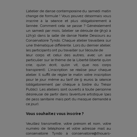
L’atelier de danse contemporaine du samedi matin
change de formule ! Vous pouvez désormais vous
inscrire à la séance et plus obligatoirement à
l’année. Comment cela se passe ? Généralement
un samedi par mois, l’atelier se déroule de 9h30 à
12h30 dans la salle de danse Noële Descours au
Conservatoire Tyndo. Chaque atelier travaillera sur
une thématique différente. Lors du dernier atelier,
les participants ont pu travailler sur l’écoute de
leur corps et celui des autres, avec un axe
particulier sur le thème de la Liberté (liberté qu’on
crie, qu’on écrit, qu’on vit, que nos corps
transpirent). L’inscription se réalise pour chaque
atelier. Il suffit de régler le matin votre inscription
pour le jour même au tarif de 9 euros la séance
(obligatoirement par chèque à l’ordre du Trésor
Public). Les ateliers sont ouverts à toute personne
désireuse de partir dans l’aventure artistique (pas
de pass sanitaire mais port du masque demandé à
ce jour).
Vous souhaitez vous inscrire ?
Veuillez transmettre, votre prénom et nom, votre
numéro de téléphone et votre adresse mail au
conservatoire Tyndo à conservatoire@thouars-