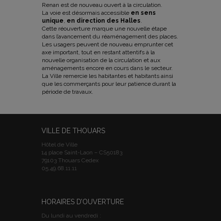
Renan est de nouveau ouvert à la circulation.
La voie est désormais accessible
en sens
unique
,
en direction des Halles
.
Cette réouverture marque une nouvelle étape
dans l’avancement du réaménagement des places.
Les usagers peuvent de nouveau emprunter cet
axe important, tout en restant attentifs à la
nouvelle organisation de la circulation et aux
aménagements encore en cours dans le secteur.
La Ville remercie les habitantes et habitants ainsi
que les commerçants pour leur patience durant la
période de travaux.
VILLE DE THOUARS
Hôtel de Ville
14 place Saint-Laon – CS50183
79103 Thouars Cedex
05.49.68.11.11
HORAIRES D’OUVERTURE
Du lundi au vendredi :