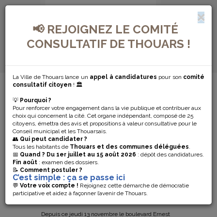
📢 REJOIGNEZ LE COMITÉ
CONSULTATIF DE THOUARS !
La Ville de Thouars lance un
appel à candidatures
pour son
comité
MENU DE NAVIGATION...
consultatif citoyen
! 🏛️
💡
Pourquoi ?
LE BOULEVARD
Pour renforcer votre engagement dans la vie publique et contribuer aux
choix qui concernent la cité. Cet organe indépendant, composé de 25
ERNEST RENAN
citoyens, émettra des avis et propositions à valeur consultative pour le
Conseil municipal et les Thouarsais.
👥
Qui peut candidater ?
ROUVRE À LA
Tous les habitants de
Thouars et des communes déléguées
.
📅
Quand ?
Du 1er juillet au 15 août 2026
: dépôt des candidatures.
Fin août
: examen des dossiers.
CIRCULATION
📝
Comment postuler ?
C’est simple : ça se passe ici
(SENS UNIQUE)
💬
Votre voix compte !
Rejoignez cette démarche de démocratie
participative et aidez à façonner l’avenir de Thouars.
Depuis ce jeudi 13 novembre le boulevard Ernest