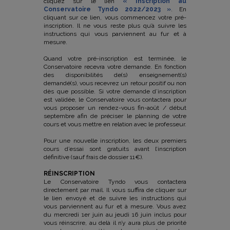
cliquez sur le lien
« Inscription au
Conservatoire Tyndo 2022/2023 »
. En
cliquant sur ce lien, vous commencez votre pré-
inscription. Il ne vous reste plus qu’à suivre les
instructions qui vous parviennent au fur et à
mesure.
Quand votre pré-inscription est terminée, le
Conservatoire recevra votre demande. En fonction
des disponibilités de(s) enseignement(s)
demandé(s), vous recevrez un retour positif ou non
dès que possible. Si votre demande d’inscription
est validée, le Conservatoire vous contactera pour
vous proposer un rendez-vous fin-août / début
septembre afin de préciser le planning de votre
cours et vous mettre en relation avec le professeur.
Pour une nouvelle inscription, les deux premiers
cours d’essai sont gratuits avant l’inscription
définitive (sauf frais de dossier 11€).
RÉINSCRIPTION
Le Conservatoire Tyndo vous contactera
directement par mail. Il vous suffira de cliquer sur
le lien envoyé et de suivre les instructions qui
vous parviennent au fur et à mesure. Vous avez
du mercredi 1er juin au jeudi 16 juin inclus pour
vous réinscrire, au delà il n’y aura plus de priorité