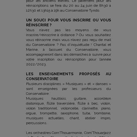
pour les anciens élèves. Le paiement pour les
réinscriptions se fera du 20 au 24 juin de 8h30 à
12h30 et 13h15 à 19h au Conservatoire Tyndo.
UN SOUCI POUR VOUS INSCRIRE OU VOUS
RÉINSCRIRE ?
Vous n’avez pas les moyens de vous
inscrire/réinscrire à distance ? Ou vous souhaitez
vous réinscrire mais vous n’avez pas reçu de mail
du Conservatoire ? Pas d’inquiétude ! Chantal et
Marine, à l’accueil du Conservatoire, vous
accompagneront dans les démarches à suivre pour
votre inscription ou réinscription pour l’année
2022/2023.
LES ENSEIGNEMENTS PROPOSÉS AU
CONSERVATOIRE
Plusieurs disciplines « Musiques » et « danses »
sont enseignées par les professeurs du
Conservatoire :
Musiques: hautbois, guitare, accordéon
diatonique, flûte traversière, flûte à bec, violon,
violon traditionnel, violoncelle, clarinette, piano,
orgue, trompette, saxophone, tuba, trombone,
musiques actuelles, chant, atelier impro,
percussions.
Les orchestres Com’Thouarmonie, Com’Thouarjazz