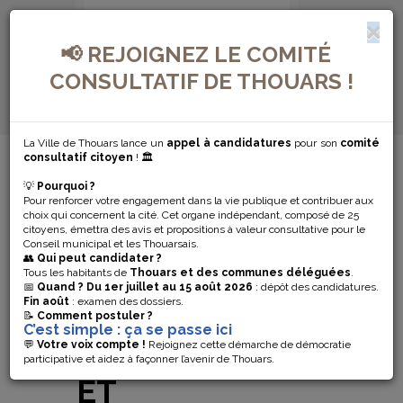
📢 REJOIGNEZ LE COMITÉ
CONSULTATIF DE THOUARS !
La Ville de Thouars lance un
appel à candidatures
pour son
comité
MENU DE NAVIGATION...
consultatif citoyen
! 🏛️
💡
Pourquoi ?
LE
Pour renforcer votre engagement dans la vie publique et contribuer aux
choix qui concernent la cité. Cet organe indépendant, composé de 25
CONSERVATOIRE
citoyens, émettra des avis et propositions à valeur consultative pour le
Conseil municipal et les Thouarsais.
👥
Qui peut candidater ?
TYNDO OUVRE
Tous les habitants de
Thouars et des communes déléguées
.
📅
Quand ?
Du 1er juillet au 15 août 2026
: dépôt des candidatures.
Fin août
: examen des dossiers.
SES
📝
Comment postuler ?
C’est simple : ça se passe ici
INSCRIPTIONS
💬
Votre voix compte !
Rejoignez cette démarche de démocratie
participative et aidez à façonner l’avenir de Thouars.
ET