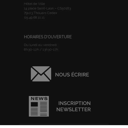
Hôtel de Ville
14 place Saint-Laon – CS50183
79103 Thouars Cedex
05.49.68.11.11
HORAIRES D’OUVERTURE
Du lundi au vendredi :
8h30-12h / 13h30-17h