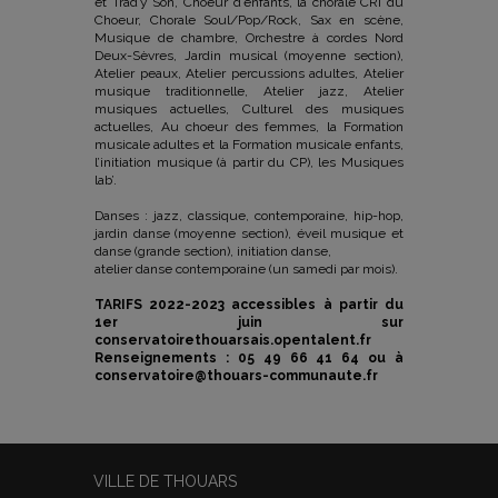
et Trad’y Son, Choeur d’enfants, la chorale CRI du
Choeur, Chorale Soul/Pop/Rock, Sax en scène,
Musique de chambre, Orchestre à cordes Nord
Deux-Sèvres, Jardin musical (moyenne section),
Atelier peaux, Atelier percussions adultes, Atelier
musique traditionnelle, Atelier jazz, Atelier
musiques actuelles, Culturel des musiques
actuelles, Au choeur des femmes, la Formation
musicale adultes et la Formation musicale enfants,
l’initiation musique (à partir du CP), les Musiques
lab’.
Danses : jazz, classique, contemporaine, hip-hop,
jardin danse (moyenne section), éveil musique et
danse (grande section), initiation danse,
atelier danse contemporaine (un samedi par mois).
TARIFS 2022-2023 accessibles à partir du
1er juin sur
conservatoirethouarsais.opentalent.fr
Renseignements : 05 49 66 41 64 ou à
conservatoire@thouars-communaute.fr
VILLE DE THOUARS