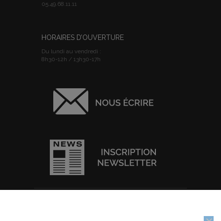
05.49.68.11.11
HORAIRES D’OUVERTURE
Du lundi au vendredi :
8h30-12h / 13h30-17h
ACCUEIL
I
PLAN DU SITE
I
MENTIONS
Nous utilisons des cookies pour vous garantir la meilleure
LEGALES
I
POLITIQUE DE
expérience sur notre site web. Si vous continuez à utiliser ce site,
CONFIDENTIALITE
I
IMPRIMER