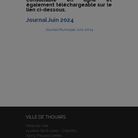
également téléchargeable sur le
lien ci-dessous.
Journal Juin 2024
Journal Municipal Juin 2024
VILLE DE THOUARS
Hôtel de Ville
14 place Saint-Laon – CS50183
79103 Thouars Cedex