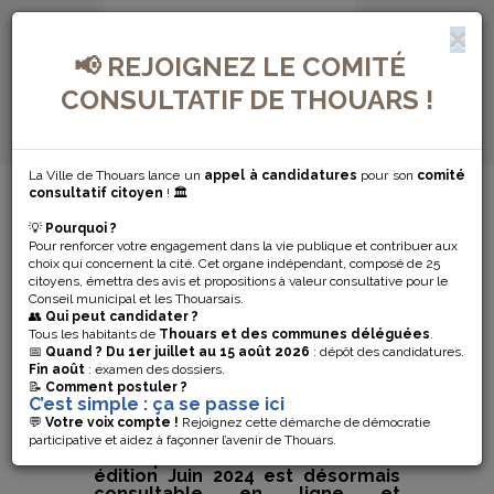
📢 REJOIGNEZ LE COMITÉ
CONSULTATIF DE THOUARS !
La Ville de Thouars lance un
appel à candidatures
pour son
comité
MENU DE NAVIGATION...
consultatif citoyen
! 🏛️
💡
Pourquoi ?
LE JOURNAL
Pour renforcer votre engagement dans la vie publique et contribuer aux
choix qui concernent la cité. Cet organe indépendant, composé de 25
MUNICIPAL DE
citoyens, émettra des avis et propositions à valeur consultative pour le
Conseil municipal et les Thouarsais.
👥
Qui peut candidater ?
JUIN 2024
Tous les habitants de
Thouars et des communes déléguées
.
📅
Quand ?
Du 1er juillet au 15 août 2026
: dépôt des candidatures.
Fin août
: examen des dossiers.
DISPONIBLE !
📝
Comment postuler ?
C’est simple : ça se passe ici
💬
Votre voix compte !
Rejoignez cette démarche de démocratie
Le magazine d’informations
participative et aidez à façonner l’avenir de Thouars.
municipales « Vivre à Thouars »
édition Juin 2024 est désormais
consultable en ligne et