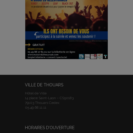
VILLE DE THOUARS
Hôtel de Ville
14 place Saint-Laon – CS50183
79103 Thouars Cedex
05.49.68.11.11
HORAIRES D’OUVERTURE