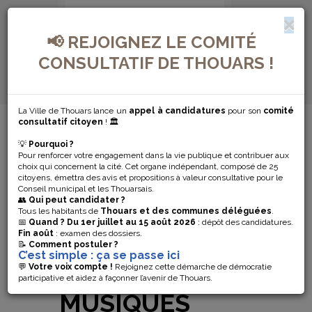
📢 REJOIGNEZ LE COMITÉ
CONSULTATIF DE THOUARS !
La Ville de Thouars lance un
appel à candidatures
pour son
comité
MENU DE NAVIGATION...
consultatif citoyen
! 🏛️
💡
Pourquoi ?
LE TREMPLIN
Pour renforcer votre engagement dans la vie publique et contribuer aux
choix qui concernent la cité. Cet organe indépendant, composé de 25
DES ARTS’OSÉS
citoyens, émettra des avis et propositions à valeur consultative pour le
Conseil municipal et les Thouarsais.
👥
Qui peut candidater ?
DIVERS, UNE
Tous les habitants de
Thouars et des communes déléguées
.
📅
Quand ?
Du 1er juillet au 15 août 2026
: dépôt des candidatures.
Fin août
: examen des dossiers.
SOIRÉE
📝
Comment postuler ?
C’est simple : ça se passe ici
AUTOUR DES
💬
Votre voix compte !
Rejoignez cette démarche de démocratie
participative et aidez à façonner l’avenir de Thouars.
MUSIQUES