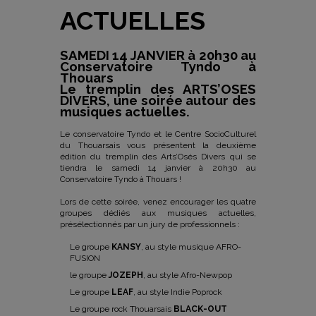
ACTUELLES
SAMEDI 14 JANVIER à 20h30 au
Conservatoire Tyndo à
Thouars
Le tremplin des ARTS’OSES
DIVERS, une soirée autour des
musiques actuelles.
Le conservatoire Tyndo et le Centre SocioCulturel
du Thouarsais vous présentent la deuxième
édition du tremplin des Arts’Osés Divers qui se
tiendra le samedi 14 janvier à 20h30 au
Conservatoire Tyndo à Thouars !
Lors de cette soirée, venez encourager les quatre
groupes dédiés aux musiques actuelles,
présélectionnés par un jury de professionnels :
Le groupe
KANSY
, au style musique AFRO-
FUSION
le groupe
JOZEPH
, au style Afro-Newpop
Le groupe
LEAF
, au style Indie Poprock
Le groupe rock Thouarsais
BLACK-OUT