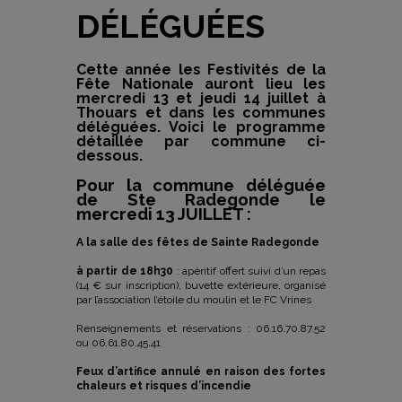
DÉLÉGUÉES
Cette année les Festivités de la
Fête Nationale auront lieu les
mercredi 13 et jeudi 14 juillet à
Thouars et dans les communes
déléguées. Voici le programme
détaillée par commune ci-
dessous.
Pour la commune déléguée
de Ste Radegonde le
mercredi 13 JUILLET :
A la salle des fêtes de Sainte Radegonde
à partir de 18h30
: apéritif offert suivi d’un repas
(14 € sur inscription), buvette extérieure, organisé
par l’association l’étoile du moulin et le FC Vrines
Renseignements et réservations : 06.16.70.87.52
ou 06.61.80.45.41
Feux d’artifice annulé en raison des fortes
chaleurs et risques d’incendie