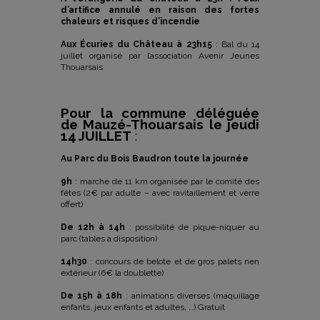
d’artifice annulé en raison des fortes
chaleurs et risques d’incendie
Aux Écuries du Château à 23h15
: Bal du 14
juillet organisé par l’association Avenir Jeunes
Thouarsais
Pour la commune déléguée
de Mauzé-Thouarsais le jeudi
14 JUILLET
:
Au Parc du Bois Baudron toute la journée
9h
: marche de 11 km organisée par le comité des
fêtes (2€ par adulte – avec ravitaillement et verre
offert)
De 12h à 14h
: possibilité de pique-niquer au
parc (tables à disposition)
14h30
: concours de belote et de gros palets nen
extérieur (6€ la doublette)
De 15h à 18h
: animations diverses (maquillage
enfants, jeux enfants et adultes, …) Gratuit