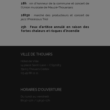
18h
: vin d’honneur de la commune et concert de
l’Union musicale de Mauzé-Thouarsais
18h30
: marché des producteurs et concert de
jazz (Processus Trio)
23h
:
Feux d’artifice annulé en raison des
fortes chaleurs et risques d’incendie
VILLE DE THOUARS
Hôtel de Ville
14 place Saint-Laon – CS50183
79103 Thouars Cedex
05.49.68.11.11
HORAIRES D’OUVERTURE
Du lundi au vendredi :
8h30-12h / 13h30-17h