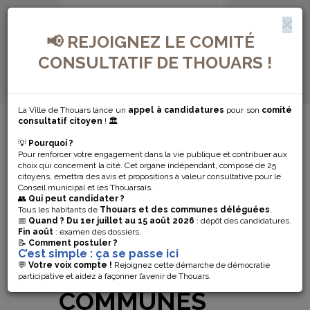
📢 REJOIGNEZ LE COMITÉ
CONSULTATIF DE THOUARS !
La Ville de Thouars lance un
appel à candidatures
pour son
comité
MENU DE NAVIGATION...
consultatif citoyen
! 🏛️
💡
Pourquoi ?
LES FESTIVITÉS
Pour renforcer votre engagement dans la vie publique et contribuer aux
choix qui concernent la cité. Cet organe indépendant, composé de 25
DU 14 JUILLET
citoyens, émettra des avis et propositions à valeur consultative pour le
Conseil municipal et les Thouarsais.
👥
Qui peut candidater ?
2022 À
Tous les habitants de
Thouars et des communes déléguées
.
📅
Quand ?
Du 1er juillet au 15 août 2026
: dépôt des candidatures.
Fin août
: examen des dossiers.
THOUARS ET
📝
Comment postuler ?
C’est simple : ça se passe ici
SES
💬
Votre voix compte !
Rejoignez cette démarche de démocratie
participative et aidez à façonner l’avenir de Thouars.
COMMUNES