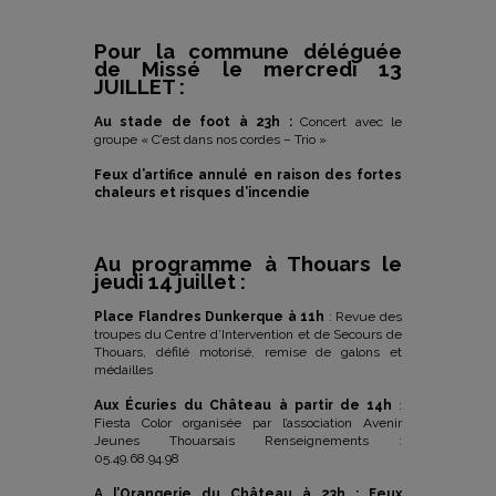
Pour la commune déléguée
de Missé le mercredi 13
JUILLET :
Au stade de foot à 23h :
Concert avec le
groupe « C’est dans nos cordes – Trio »
Feux d’artifice annulé en raison des fortes
chaleurs et risques d’incendie
Au programme à Thouars le
jeudi 14 juillet :
Place Flandres Dunkerque à 11h
: Revue des
troupes du Centre d’Intervention et de Secours de
Thouars, défilé motorisé, remise de galons et
médailles
Aux Écuries du Château à partir de 14h
:
Fiesta Color organisée par l’association Avenir
Jeunes Thouarsais Renseignements :
05.49.68.94.98
A l’Orangerie du Château à 23h :
Feux