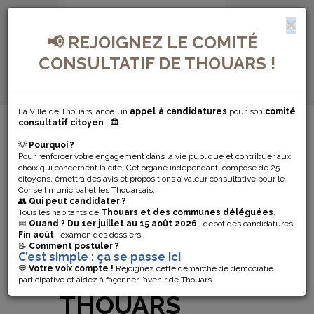
📢 REJOIGNEZ LE COMITÉ
CONSULTATIF DE THOUARS !
La Ville de Thouars lance un
appel à candidatures
pour son
comité
MENU DE NAVIGATION...
consultatif citoyen
! 🏛️
💡
Pourquoi ?
LES
Pour renforcer votre engagement dans la vie publique et contribuer aux
choix qui concernent la cité. Cet organe indépendant, composé de 25
INSCRIPTIONS
citoyens, émettra des avis et propositions à valeur consultative pour le
Conseil municipal et les Thouarsais.
👥
Qui peut candidater ?
DANS LES
Tous les habitants de
Thouars et des communes déléguées
.
📅
Quand ?
Du 1er juillet au 15 août 2026
: dépôt des candidatures.
Fin août
: examen des dossiers.
ÉCOLES
📝
Comment postuler ?
C’est simple : ça se passe ici
PUBLIQUES DE
💬
Votre voix compte !
Rejoignez cette démarche de démocratie
participative et aidez à façonner l’avenir de Thouars.
THOUARS