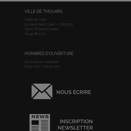
VILLE DE THOUARS
Hôtel de Ville
14 place Saint-Laon – CS50183
79103 Thouars Cedex
05.49.68.11.11
HORAIRES D’OUVERTURE
Du lundi au vendredi :
8h30-12h / 13h30-17h