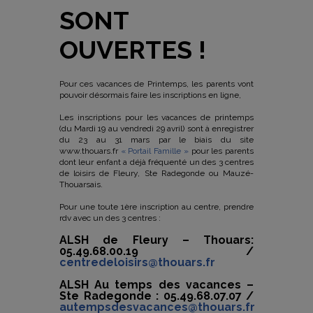
SONT
OUVERTES !
Pour ces vacances de Printemps, les parents vont
pouvoir désormais faire les inscriptions en ligne,
Les inscriptions pour les vacances de printemps
(du Mardi 19 au vendredi 29 avril) sont à enregistrer
du 23 au 31 mars par le biais du site
www.thouars.fr
« Portail Famille »
pour les parents
dont leur enfant a déjà fréquenté un des 3 centres
de loisirs de Fleury, Ste Radegonde ou Mauzé-
Thouarsais.
Pour une toute 1ère inscription au centre, prendre
rdv avec un des 3 centres :
ALSH de Fleury – Thouars:
05.49.68.00.19 /
centredeloisirs@thouars.fr
ALSH Au temps des vacances –
Ste Radegonde : 05.49.
68.07.07 /
autempsdesvacances@thouars.fr