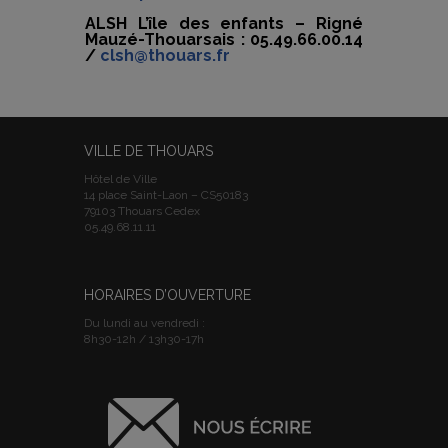
ALSH L’île des enfants – Rigné
Mauzé-Thouarsais : 05.49.66.00.14
/
clsh@thouars.fr
VILLE DE THOUARS
Hôtel de Ville
14 place Saint-Laon – CS50183
79103 Thouars Cedex
05.49.68.11.11
HORAIRES D’OUVERTURE
Du lundi au vendredi :
8h30-12h / 13h30-17h