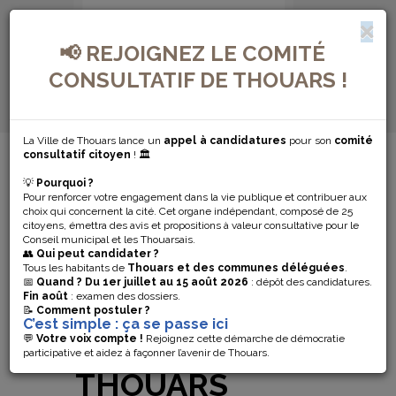
📢 REJOIGNEZ LE COMITÉ
CONSULTATIF DE THOUARS !
La Ville de Thouars lance un
appel à candidatures
pour son
comité
MENU DE NAVIGATION...
consultatif citoyen
! 🏛️
💡
Pourquoi ?
LES
Pour renforcer votre engagement dans la vie publique et contribuer aux
choix qui concernent la cité. Cet organe indépendant, composé de 25
INSCRIPTIONS
citoyens, émettra des avis et propositions à valeur consultative pour le
Conseil municipal et les Thouarsais.
👥
Qui peut candidater ?
POUR LES
Tous les habitants de
Thouars et des communes déléguées
.
📅
Quand ?
Du 1er juillet au 15 août 2026
: dépôt des candidatures.
Fin août
: examen des dossiers.
ACCUEILS DE
📝
Comment postuler ?
C’est simple : ça se passe ici
LOISIRS DE
💬
Votre voix compte !
Rejoignez cette démarche de démocratie
participative et aidez à façonner l’avenir de Thouars.
THOUARS