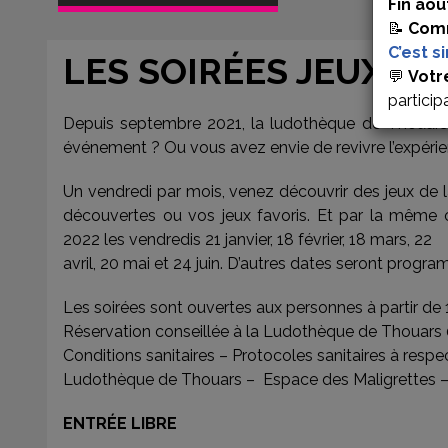
Fin aoû
📝
Comm
C’est s
LES SOIRÉES JEUX C
💬
Votr
particip
Depuis septembre 2021, la ludothèque de Thouars a 
événement ? Ou vous avez envie de revivre l’expérie
Un vendredi par mois, venez découvrir des jeux de l
découvertes ou vos jeux favoris. Et par la même
2022 les vendredis 21 janvier, 18 février, 18 mars, 22
avril, 20 mai et 24 juin. D’autres dates seront prog
Les soirées sont ouvertes aux personnes à partir de
Réservation conseillée à la Ludothèque de Thouars 
Conditions sanitaires – Protocoles sanitaires à respe
Ludothèque de Thouars – Espace des Maligrettes 
ENTRÉE LIBRE