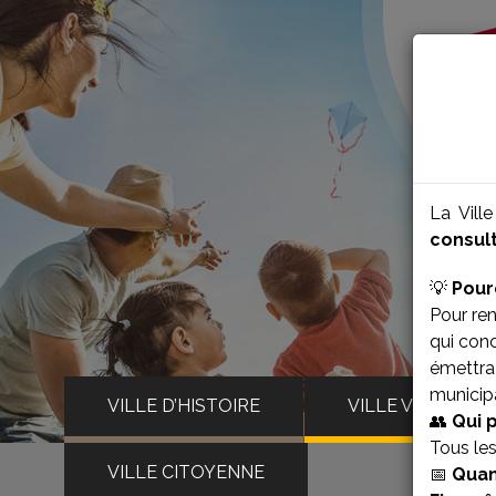
La Vill
consult
💡
Pour
Pour ren
qui con
émettra 
municipa
VILLE D’HISTOIRE
VILLE VIVANTE
👥
Qui 
Tous le
VILLE CITOYENNE
📅
Quan