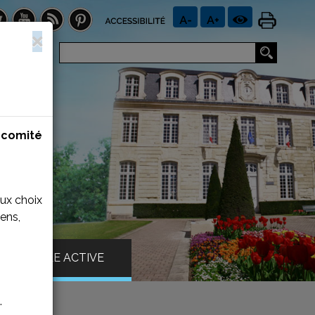
n
comité
aux choix
ens,
VILLE ACTIVE
.