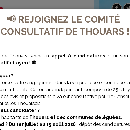
📢 REJOIGNEZ LE COMITÉ
CONSULTATIF DE THOUARS !
e de Thouars lance un
appel à candidatures
pour so
atif citoyen
! 🏛️
quoi ?
forcer votre engagement dans la vie publique et contribuer 
cernent la cité. Cet organe indépendant, composé de 25 citoy
des avis et propositions à valeur consultative pour le Conseil
l et les Thouarsais.
VILLE BIEN-ÊTRE
VILLE SOLIDAIRE
peut candidater ?
s habitants de
Thouars et des communes déléguées
.
d ?
Du 1er juillet au 15 août 2026
: dépôt des candidatures