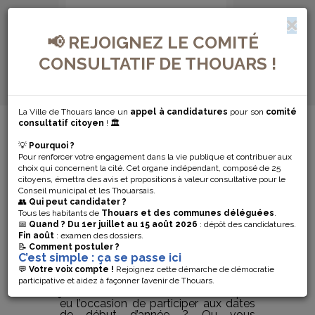
📢 REJOIGNEZ LE COMITÉ
CONSULTATIF DE THOUARS !
La Ville de Thouars lance un
appel à candidatures
pour son
comité
MENU DE NAVIGATION...
consultatif citoyen
! 🏛️
💡
Pourquoi ?
LES SOIRÉES
Pour renforcer votre engagement dans la vie publique et contribuer aux
choix qui concernent la cité. Cet organe indépendant, composé de 25
JEUX FONT
citoyens, émettra des avis et propositions à valeur consultative pour le
Conseil municipal et les Thouarsais.
👥
Qui peut candidater ?
LEUR RENTRÉE
Tous les habitants de
Thouars et des communes déléguées
.
📅
Quand ?
Du 1er juillet au 15 août 2026
: dépôt des candidatures.
Fin août
: examen des dossiers.
!
📝
Comment postuler ?
C’est simple : ça se passe ici
💬
Votre voix compte !
Rejoignez cette démarche de démocratie
Après une pause estivale, les soirées
participative et aidez à façonner l’avenir de Thouars.
jeux sont de retour ! Vous n’aviez pas
eu l’occasion de participer aux dates
de début d’année ? Ou vous