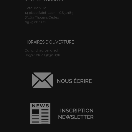
Hôtel de Ville
14 place Saint-Laon – CS50183
79103 Thouars Cedex
05.49.68.11.11
HORAIRES D’OUVERTURE
Du lundi au vendredi :
8h30-12h / 13h30-17h