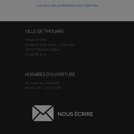
Lire plus de publications sur Calaméo
VILLE DE THOUARS
Hôtel de Ville
14 place Saint-Laon – CS50183
79103 Thouars Cedex
05.49.68.11.11
HORAIRES D’OUVERTURE
Du lundi au vendredi :
8h30-12h / 13h30-17h