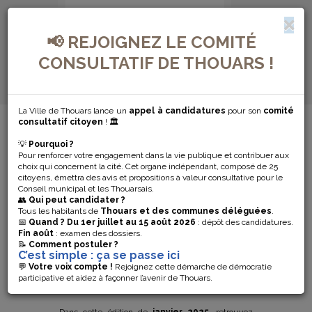
📢 REJOIGNEZ LE COMITÉ
CONSULTATIF DE THOUARS !
La Ville de Thouars lance un
appel à candidatures
pour son
comité
MENU DE NAVIGATION...
consultatif citoyen
! 🏛️
💡
Pourquoi ?
MISE EN LIGNE
Pour renforcer votre engagement dans la vie publique et contribuer aux
choix qui concernent la cité. Cet organe indépendant, composé de 25
DU JOURNAL
citoyens, émettra des avis et propositions à valeur consultative pour le
Conseil municipal et les Thouarsais.
👥
Qui peut candidater ?
MUNICIPAL DE
Tous les habitants de
Thouars et des communes déléguées
.
📅
Quand ?
Du 1er juillet au 15 août 2026
: dépôt des candidatures.
Fin août
: examen des dossiers.
JANVIER 2025
📝
Comment postuler ?
C’est simple : ça se passe ici
💬
Votre voix compte !
Rejoignez cette démarche de démocratie
participative et aidez à façonner l’avenir de Thouars.
Le
nouveau numéro du journal municipal de
Thouars
est en ligne ! 📰✨