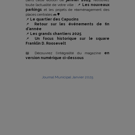
Dans cette édition de
janvier 2025
, retrouvez
toute l’actualité de votre ville : 📌
Les nouveaux
parkings
et les projets de réaménagement des
places centrales 🚗🌳
📌
Le quartier des Capucins
📌
Retour sur les événements de fin
d’année
📌
Les grands chantiers 2025
📌
Un focus historique sur le square
Franklin D. Roosevelt
📖 Découvrez l’intégralité du magazine
en
version numérique ci-dessous
Journal Municipal Janvier 2025