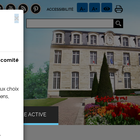
n
comité
aux choix
ens,
VILLE ACTIVE
.