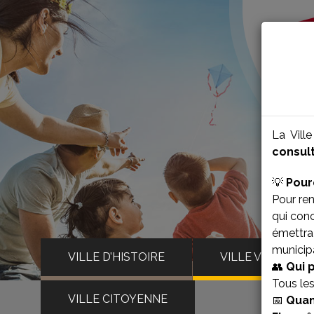
La Vill
consult
💡
Pour
Pour ren
qui con
émettra 
municipa
VILLE D’HISTOIRE
VILLE VIVANTE
👥
Qui 
Tous le
VILLE CITOYENNE
📅
Quan