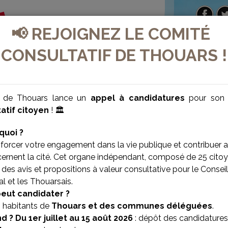
📢 REJOIGNEZ LE COMITÉ
CONSULTATIF DE THOUARS !
e de Thouars lance un
appel à candidatures
pour so
atif citoyen
! 🏛️
quoi ?
forcer votre engagement dans la vie publique et contribuer 
cernent la cité. Cet organe indépendant, composé de 25 citoy
des avis et propositions à valeur consultative pour le Conseil
l et les Thouarsais.
VILLE BIEN-ÊTRE
VILLE SOLIDAIRE
peut candidater ?
s habitants de
Thouars et des communes déléguées
.
d ?
Du 1er juillet au 15 août 2026
: dépôt des candidatures