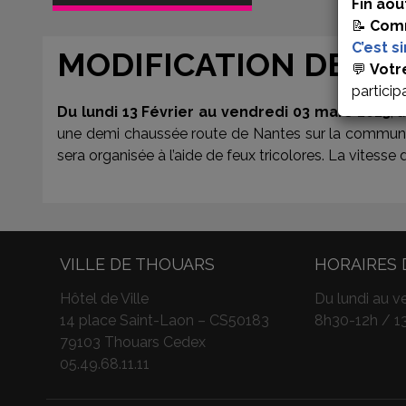
Fin aoû
📝
Comm
C’est s
MODIFICATION DE LA
💬
Votr
particip
Du lundi 13 Février au vendredi 03 mars 2023
, 
une demi chaussée route de Nantes sur la commune d
sera organisée à l’aide de feux tricolores. La vitess
VILLE DE THOUARS
HORAIRES 
Hôtel de Ville
Du lundi au ve
14 place Saint-Laon – CS50183
8h30-12h / 1
79103 Thouars Cedex
05.49.68.11.11