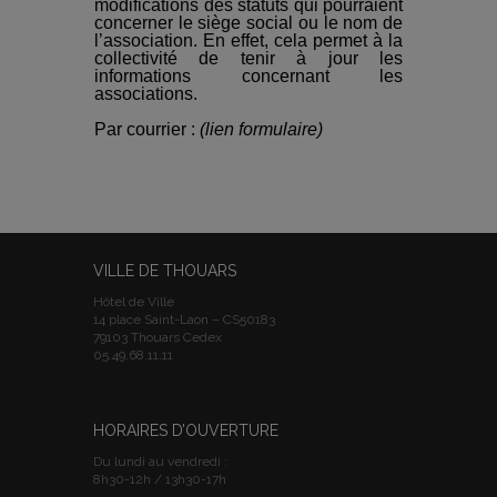
modifications des statuts qui pourraient
concerner le siège social ou le nom de
l’association. En effet, cela permet à la
collectivité de tenir à jour les
informations concernant les
associations.
Par courrier :
(lien formulaire)
VILLE DE THOUARS
Hôtel de Ville
14 place Saint-Laon – CS50183
79103 Thouars Cedex
05.49.68.11.11
HORAIRES D’OUVERTURE
Du lundi au vendredi :
8h30-12h / 13h30-17h