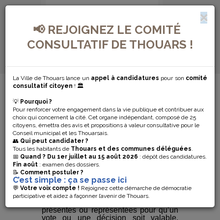
📢 REJOIGNEZ LE COMITÉ
CONSULTATIF DE THOUARS !
La Ville de Thouars lance un
appel à candidatures
pour son
comité
MENU DE NAVIGATION...
consultatif citoyen
! 🏛️
💡
Pourquoi ?
MODIFICATION
Pour renforcer votre engagement dans la vie publique et contribuer aux
choix qui concernent la cité. Cet organe indépendant, composé de 25
DES STATUTS
citoyens, émettra des avis et propositions à valeur consultative pour le
Conseil municipal et les Thouarsais.
👥
Qui peut candidater ?
Tous les habitants de
Thouars et des communes déléguées
.
Procédure prévue par les statuts
📅
Quand ?
Du 1er juillet au 15 août 2026
: dépôt des candidatures.
Fin août
: examen des dossiers.
Les statuts peuvent préciser, par
📝
Comment postuler ?
exemple, qui a la possibilité de
C’est simple : ça se passe ici
proposer la modification et comment
💬
Votre voix compte !
Rejoignez cette démarche de démocratie
l’adopter (organe compétent, quorum :
participative et aidez à façonner l’avenir de Thouars.
nombre minimum exigé de personnes
présentes ou représentées pour qu’un
vote ou une décision soit valable,