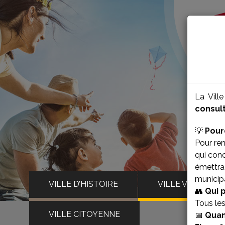
La Vill
consult
💡
Pour
Pour ren
qui con
émettra 
municipa
VILLE D’HISTOIRE
VILLE VIVANTE
👥
Qui 
Tous le
VILLE CITOYENNE
📅
Quan