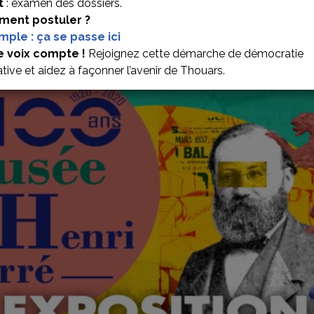
t
: examen des dossiers.
ent postuler ?
imple : ça se passe ici
S POUR VISITER LE MUSÉ
e voix compte !
Rejoignez cette démarche de démocratie
ative et aidez à façonner l’avenir de Thouars.