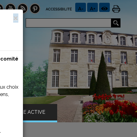
n
comité
aux choix
ens,
VILLE ACTIVE
.