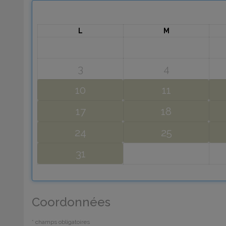
L
M
3
4
10
11
17
18
24
25
31
Coordonnées
* champs obligatoires