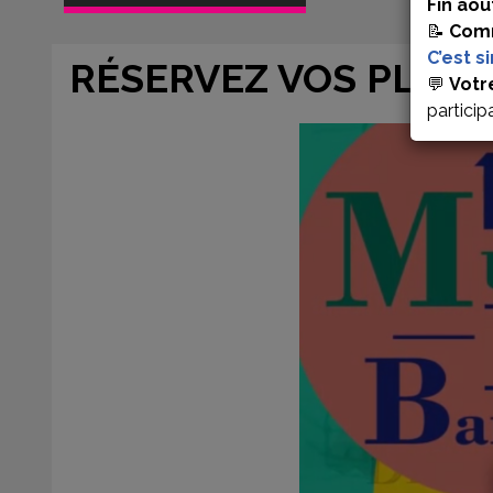
Fin aoû
📝
Comm
C’est s
RÉSERVEZ VOS PLACE
💬
Votr
particip