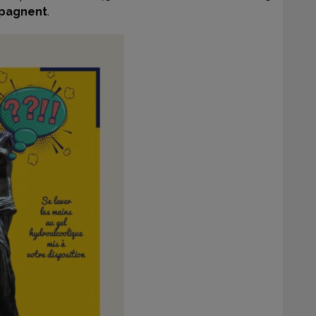
mpagnent
.