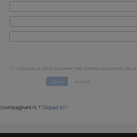
*
*
e
J'autorise ce site à conserver mes données transmises via ce 
Submit
Annuler
s accompagnant/s ?
Cliquez ici !