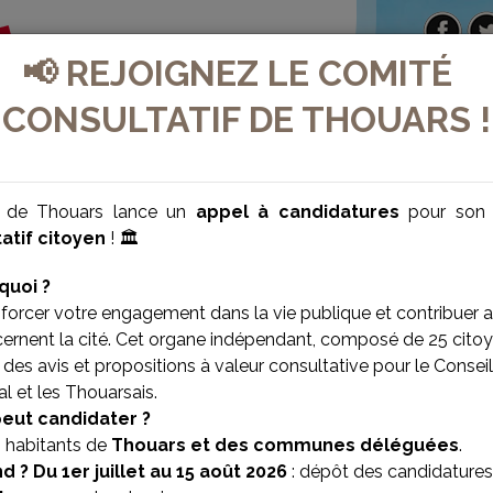
📢 REJOIGNEZ LE COMITÉ
CONSULTATIF DE THOUARS !
e de Thouars lance un
appel à candidatures
pour so
atif citoyen
! 🏛️
quoi ?
forcer votre engagement dans la vie publique et contribuer 
cernent la cité. Cet organe indépendant, composé de 25 citoy
des avis et propositions à valeur consultative pour le Conseil
l et les Thouarsais.
VILLE BIEN-ÊTRE
VILLE SOLIDAIRE
peut candidater ?
s habitants de
Thouars et des communes déléguées
.
d ?
Du 1er juillet au 15 août 2026
: dépôt des candidatures