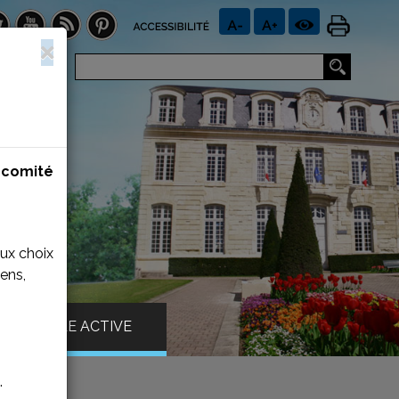
n
comité
aux choix
ens,
VILLE ACTIVE
.