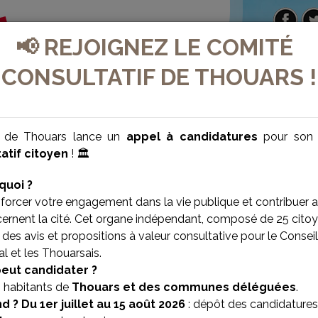
📢 REJOIGNEZ LE COMITÉ
CONSULTATIF DE THOUARS !
e de Thouars lance un
appel à candidatures
pour so
atif citoyen
! 🏛️
quoi ?
forcer votre engagement dans la vie publique et contribuer 
cernent la cité. Cet organe indépendant, composé de 25 citoy
des avis et propositions à valeur consultative pour le Conseil
l et les Thouarsais.
VILLE BIEN-ÊTRE
VILLE SOLIDAIRE
peut candidater ?
s habitants de
Thouars et des communes déléguées
.
d ?
Du 1er juillet au 15 août 2026
: dépôt des candidatures