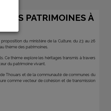
R DES PATRIMOINES À
r proposition du ministère de la Culture, du 23 au 26
e au thème des patrimoines.
els. Ce thème explore les héritages transmis à travers
eur du patrimoine vivant.
ville de Thouars et de la communauté de communes du
lecture comme vecteur de cohésion et de transmission