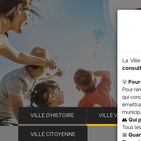
La Vill
consult
💡
Pour
Pour ren
qui con
émettra 
municipa
VILLE D’HISTOIRE
VILLE VIVANTE
👥
Qui 
Tous le
VILLE CITOYENNE
📅
Quan