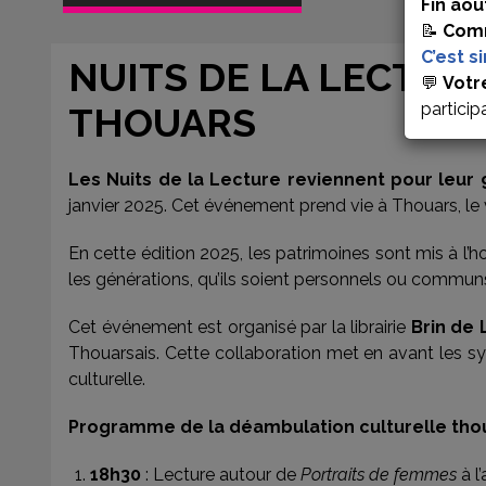
Fin aoû
📝
Comm
C’est s
NUITS DE LA LECTURE
💬
Votr
particip
THOUARS
Les Nuits de la Lecture reviennent pour leur
janvier 2025. Cet événement prend vie à Thouars, le 
En cette édition 2025, les patrimoines sont mis à l’h
les générations, qu’ils soient personnels ou commun
Cet événement est organisé par la librairie
Brin de 
Thouarsais. Cette collaboration met en avant les sy
culturelle.
Programme de la déambulation culturelle tho
18h30
: Lecture autour de
Portraits de femmes
à l