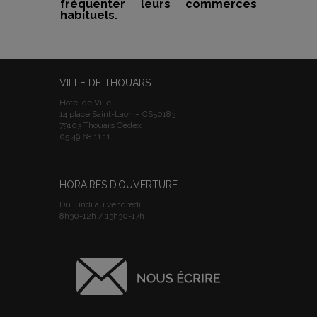
fréquenter leurs commerces
habituels.
VILLE DE THOUARS
Hôtel de Ville
14 place Saint-Laon – CS50183
79103 Thouars Cedex
05.49.68.11.11
HORAIRES D’OUVERTURE
Du lundi au vendredi :
8h30-12h / 13h30-17h