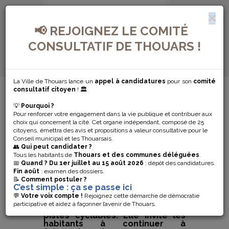
📢 REJOIGNEZ LE COMITÉ
CONSULTATIF DE THOUARS !
La Ville de Thouars lance un
appel à candidatures
pour son
comité
MENU DE NAVIGATION...
consultatif citoyen
! 🏛️
💡
Pourquoi ?
OUVERTURE
Pour renforcer votre engagement dans la vie publique et contribuer aux
choix qui concernent la cité. Cet organe indépendant, composé de 25
DES
citoyens, émettra des avis et propositions à valeur consultative pour le
Conseil municipal et les Thouarsais.
👥
Qui peut candidater ?
COMMERCES
Tous les habitants de
Thouars et des communes déléguées
.
📅
Quand ?
Du 1er juillet au 15 août 2026
: dépôt des candidatures.
Fin août
: examen des dossiers.
📝
Comment postuler ?
La Ville de Thouars rappelle que
C’est simple : ça se passe ici
les commerces des rues Victor
💬
Votre voix compte !
Rejoignez cette démarche de démocratie
Leclerc et Emile Zola restent
participative et aidez à façonner l’avenir de Thouars.
ouverts pendant les travaux des
pistes cyclables. Elle invite les
habitants à continuer à