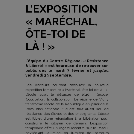
L’EXPOSITION
« MARÉCHAL,
ÔTE-TOI DE
LÀ ! »
L’équipe du Centre Régional « Résistance
& Liberté » est heureuse de retrouver son
public dès le mardi 7 février et jusqu’au
vendredi 29 septembre.
Les visiteurs pourront découvrir la nouvelle
exposition temporaire « Maréchal, ôte-toi de là ! ».
L’école subit le désastre de 1940 : l’exode,
l’occupation, la collaboration. Le régime de Vichy
transforme l’école de la République en pilier de la
Révolution nationale. Elle est, tout aussi, lieu de
résistance des élèves et des enseignants. L’école
est l’objet d’une refondation à la Libération pour
construire le citoyen de demain. L’exposition
temporaire offre un regard recentré sur le Poitou,
privilégiant la mise en lumière de parcours