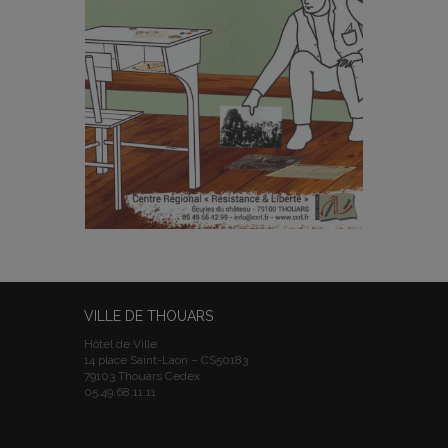
VILLE DE THOUARS
Hôtel de Ville
14 place Saint-Laon – CS50183
79103 Thouars Cedex
05.49.68.11.11