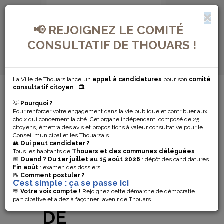
📢 REJOIGNEZ LE COMITÉ
CONSULTATIF DE THOUARS !
La Ville de Thouars lance un
appel à candidatures
pour son
comité
MENU DE NAVIGATION...
consultatif citoyen
! 🏛️
💡
Pourquoi ?
OUVERTURE
Pour renforcer votre engagement dans la vie publique et contribuer aux
choix qui concernent la cité. Cet organe indépendant, composé de 25
DU CENTRE
citoyens, émettra des avis et propositions à valeur consultative pour le
Conseil municipal et les Thouarsais.
👥
Qui peut candidater ?
RÉGIONAL
Tous les habitants de
Thouars et des communes déléguées
.
📅
Quand ?
Du 1er juillet au 15 août 2026
: dépôt des candidatures.
Fin août
: examen des dossiers.
« RÉSISTANCE
📝
Comment postuler ?
C’est simple : ça se passe ici
& LIBERTÉ » ET
💬
Votre voix compte !
Rejoignez cette démarche de démocratie
participative et aidez à façonner l’avenir de Thouars.
DE