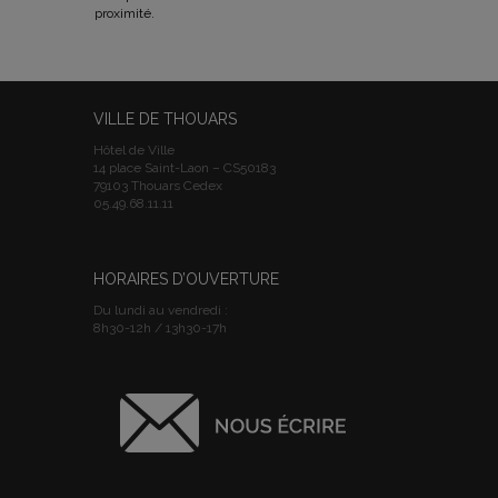
proximité.
VILLE DE THOUARS
Hôtel de Ville
14 place Saint-Laon – CS50183
79103 Thouars Cedex
05.49.68.11.11
HORAIRES D’OUVERTURE
Du lundi au vendredi :
8h30-12h / 13h30-17h