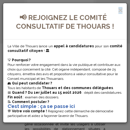
📢 REJOIGNEZ LE COMITÉ
CONSULTATIF DE THOUARS !
La Ville de Thouars lance un
appel à candidatures
pour son
comité
MENU DE NAVIGATION...
consultatif citoyen
! 🏛️
💡
Pourquoi ?
PARKING EN
Pour renforcer votre engagement dans la vie publique et contribuer aux
choix qui concernent la cité. Cet organe indépendant, composé de 25
TRAVAUX
citoyens, émettra des avis et propositions à valeur consultative pour le
Conseil municipal et les Thouarsais.
👥
Qui peut candidater ?
Tous les habitants de
Thouars et des communes déléguées
.
La ville de Thouars va effectuer des travaux
📅
Quand ?
Du 1er juillet au 15 août 2026
: dépôt des candidatures.
d’aménagement du parking des
114ème et
Fin août
: examen des dossiers.
125ème Régiment
, situé devant l’
Hôtel des
📝
Comment postuler ?
C’est simple : ça se passe ici
Communes
,
rue de la Trémoïlle
. Le chantier,
qui débutera
mercredi 9 juin
, est programmé sur
💬
Votre voix compte !
Rejoignez cette démarche de démocratie
deux mois
.
Le parking sera fermé pendant
participative et aidez à façonner l’avenir de Thouars.
cette période
. La collectivité s’excuse de la
gêne occasionnée et invite les usagers à utiliser
les possibilités de stationnement situées à