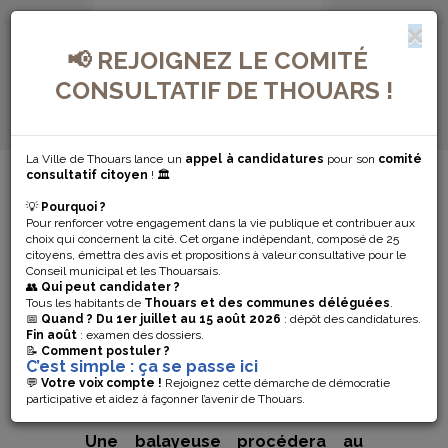
📢 REJOIGNEZ LE COMITÉ
CONSULTATIF DE THOUARS !
La Ville de Thouars lance un
appel à candidatures
pour son
comité
MENU DE NAVIGATION...
consultatif citoyen
! 🏛️
💡
Pourquoi ?
PASSAGE DE LA
Pour renforcer votre engagement dans la vie publique et contribuer aux
choix qui concernent la cité. Cet organe indépendant, composé de 25
BALAYEUSE –
citoyens, émettra des avis et propositions à valeur consultative pour le
Conseil municipal et les Thouarsais.
👥
Qui peut candidater ?
MAIRIE DE
Tous les habitants de
Thouars et des communes déléguées
.
📅
Quand ?
Du 1er juillet au 15 août 2026
: dépôt des candidatures.
Fin août
: examen des dossiers.
SAINTE
📝
Comment postuler ?
C’est simple : ça se passe ici
RADEGONDE
💬
Votre voix compte !
Rejoignez cette démarche de démocratie
participative et aidez à façonner l’avenir de Thouars.
Une balayeuse procédera au