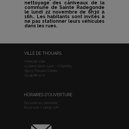
nettoyage des caniveaux de la
commune de Sainte Radegonde
le lundi 22 novembre de 6h30 à
16h.. Les habitants sont invités à
ne pas stationner leurs véhicules
dans les rues.
VILLE DE THOUARS
Hôtel de Ville
14 place Saint-Laon – CS50183
79103 Thouars Cedex
05.49.68.11.11
HORAIRES D’OUVERTURE
Du lundi au vendredi :
8h30-12h / 13h30-17h