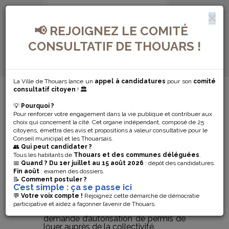
📢 REJOIGNEZ LE COMITÉ
CONSULTATIF DE THOUARS !
La Ville de Thouars lance un
appel à candidatures
pour son
comité
MENU DE NAVIGATION...
consultatif citoyen
! 🏛️
💡
Pourquoi ?
PERMIS DE
Pour renforcer votre engagement dans la vie publique et contribuer aux
choix qui concernent la cité. Cet organe indépendant, composé de 25
LOUER
citoyens, émettra des avis et propositions à valeur consultative pour le
Conseil municipal et les Thouarsais.
👥
Qui peut candidater ?
Tous les habitants de
Thouars et des communes déléguées
.
La ville de Thouars se pare d’un
📅
Quand ?
Du 1er juillet au 15 août 2026
: dépôt des candidatures.
nouveau dispositif pour renforcer
Fin août
: examen des dossiers.
l’attractivité résidentielle du centre-
📝
Comment postuler ?
ville et lutter contre le mal logement.
C’est simple : ça se passe ici
Désormais, pour louer son logement
💬
Votre voix compte !
Rejoignez cette démarche de démocratie
dans le périmètre défini, les
participative et aidez à façonner l’avenir de Thouars.
propriétaires devront déposer une
demande d’autorisation de permis de
louer auprès de la collectivité.