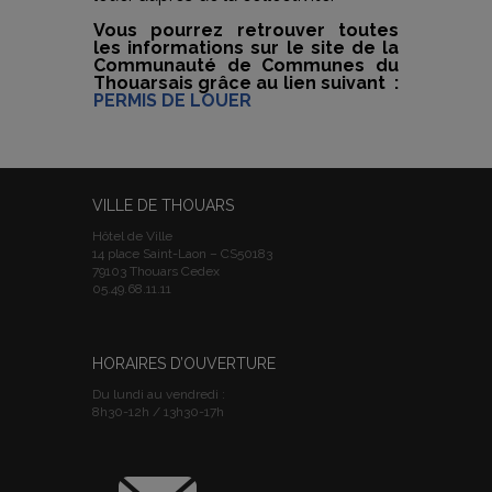
Vous pourrez retrouver toutes
les informations sur le site de la
Communauté de Communes du
Thouarsais grâce au lien suivant :
PERMIS DE LOUER
VILLE DE THOUARS
Hôtel de Ville
14 place Saint-Laon – CS50183
79103 Thouars Cedex
05.49.68.11.11
HORAIRES D’OUVERTURE
Du lundi au vendredi :
8h30-12h / 13h30-17h