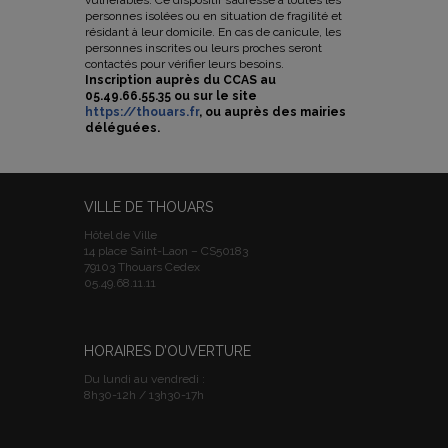
vulnérables. Ce dispositif s’adresse à toutes les
personnes isolées ou en situation de fragilité et
résidant à leur domicile. En cas de canicule, les
personnes inscrites ou leurs proches seront
contactés pour vérifier leurs besoins.
Inscription auprès du CCAS au
05.49.66.55.35 ou sur le site
https://thouars.fr
, ou auprès des mairies
déléguées.
VILLE DE THOUARS
Hôtel de Ville
14 place Saint-Laon – CS50183
79103 Thouars Cedex
05.49.68.11.11
HORAIRES D’OUVERTURE
Du lundi au vendredi :
8h30-12h / 13h30-17h