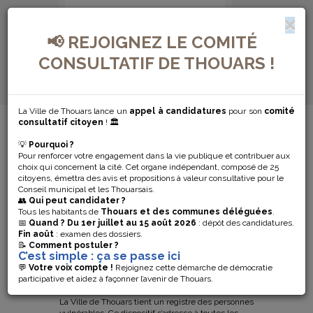
📢 REJOIGNEZ LE COMITÉ
CONSULTATIF DE THOUARS !
La Ville de Thouars lance un
appel à candidatures
pour son
comité
MENU DE NAVIGATION...
consultatif citoyen
! 🏛️
💡
Pourquoi ?
PLAN
Pour renforcer votre engagement dans la vie publique et contribuer aux
choix qui concernent la cité. Cet organe indépendant, composé de 25
CANICULE
citoyens, émettra des avis et propositions à valeur consultative pour le
Conseil municipal et les Thouarsais.
👥
Qui peut candidater ?
PENSEZ À VOUS
Tous les habitants de
Thouars et des communes déléguées
.
📅
Quand ?
Du 1er juillet au 15 août 2026
: dépôt des candidatures.
Fin août
: examen des dossiers.
INSCRIRE
📝
Comment postuler ?
C’est simple : ça se passe ici
💬
Votre voix compte !
Rejoignez cette démarche de démocratie
participative et aidez à façonner l’avenir de Thouars.
PLAN CANICULE
Pensez à vous inscrire
La Ville de Thouars tient un registre des personnes