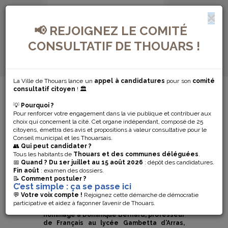
📢 REJOIGNEZ LE COMITÉ
CONSULTATIF DE THOUARS !
La Ville de Thouars lance un
appel à candidatures
pour son
comité
MENU DE NAVIGATION...
consultatif citoyen
! 🏛️
💡
Pourquoi ?
RASSEMBLEMENT
Pour renforcer votre engagement dans la vie publique et contribuer aux
choix qui concernent la cité. Cet organe indépendant, composé de 25
DU 16
citoyens, émettra des avis et propositions à valeur consultative pour le
Conseil municipal et les Thouarsais.
👥
Qui peut candidater ?
OCTOBRE 2023
Tous les habitants de
Thouars et des communes déléguées
.
📅
Quand ?
Du 1er juillet au 15 août 2026
: dépôt des candidatures.
Fin août
: examen des dossiers.
📝
Comment postuler ?
A l’appel du Maire, Bernard Paineau, et du
C’est simple : ça se passe ici
Conseil Municipal, les Thouarsais ont
💬
Votre voix compte !
Rejoignez cette démarche de démocratie
participé
à un temps de recueillement
participative et aidez à façonner l’avenir de Thouars.
lundi 16 octobre à 12h, à l’Hôtel de Ville, en
hommage à Dominique Bernard, professeur
de Français au lycée Gambetta d’Arras,