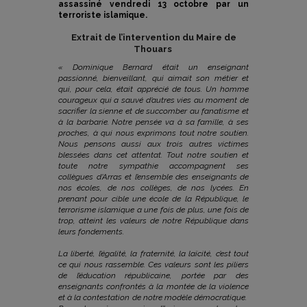
assassiné vendredi 13 octobre par un
terroriste islamique.
Extrait de l’intervention du Maire de
Thouars
« Dominique Bernard était un enseignant
passionné, bienveillant, qui aimait son métier et
qui, pour cela, était apprécié de tous.
Un homme
courageux qui a sauvé d’autres vies au moment de
sacrifier la sienne et de succomber au fanatisme et
à la barbarie.
Notre pensée va à sa famille, à ses
proches, à qui nous exprimons tout notre soutien.
Nous pensons aussi aux trois autres victimes
blessées dans cet attentat.
Tout notre soutien et
toute notre sympathie accompagnent ses
collègues d’Arras et l’ensemble des enseignants de
nos écoles, de nos collèges, de nos lycées.
En
prenant pour cible une école de la République, le
terrorisme islamique a une fois de plus, une fois de
trop, atteint les valeurs de notre République dans
leurs fondements.
La liberté, l’égalité, la fraternité, la laïcité, c’est tout
ce qui nous rassemble. Ces valeurs sont les piliers
de l’éducation républicaine, portée par des
enseignants confrontés à la montée de la violence
et à la contestation de notre modèle démocratique.