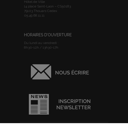
Hôtel de Ville
14 place Saint-Laon – CS50183
79103 Thouars Cedex
05.49.68.11.11
HORAIRES D’OUVERTURE
Du lundi au vendredi :
8h30-12h / 13h30-17h