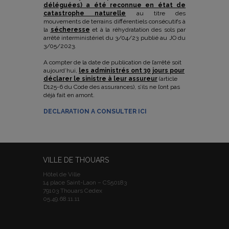
déléguées) a été reconnue en état de
catastrophe naturelle
au titre des
mouvements de terrains différentiels consécutifs à
la
sécheresse
et à la réhydratation des sols par
arrêté interministériel du 3/04/23 publié au JO du
3/05/2023.
A compter de la date de publication de l’arrêté soit
aujourd’hui,
les administrés ont 30 jours pour
déclarer le sinistre à leur assureur
(article
D125-6 du Code des assurances), s’ils ne l’ont pas
déjà fait en amont.
DECLARATION A CONSULTER ICI
VILLE DE THOUARS
Hôtel de Ville
14 place Saint-Laon – CS50183
79103 Thouars Cedex
05.49.68.11.11