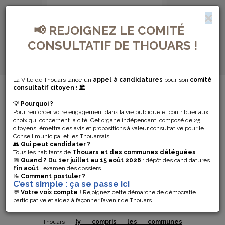
📢 REJOIGNEZ LE COMITÉ
CONSULTATIF DE THOUARS !
La Ville de Thouars lance un
appel à candidatures
pour son
comité
MENU DE NAVIGATION...
consultatif citoyen
! 🏛️
💡
Pourquoi ?
RECONNAISSANCE
Pour renforcer votre engagement dans la vie publique et contribuer aux
choix qui concernent la cité. Cet organe indépendant, composé de 25
DE L’ÉTAT DE
citoyens, émettra des avis et propositions à valeur consultative pour le
Conseil municipal et les Thouarsais.
👥
Qui peut candidater ?
CATASTROPHE
Tous les habitants de
Thouars et des communes déléguées
.
📅
Quand ?
Du 1er juillet au 15 août 2026
: dépôt des candidatures.
Fin août
: examen des dossiers.
NATURELLE/SÉCHE
📝
Comment postuler ?
C’est simple : ça se passe ici
2023
💬
Votre voix compte !
Rejoignez cette démarche de démocratie
participative et aidez à façonner l’avenir de Thouars.
Thouars
(y compris les communes