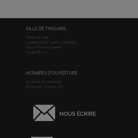
VILLE DE THOUARS
Hôtel de Ville
14 place Saint-Laon – CS50183
79103 Thouars Cedex
05.49.68.11.11
HORAIRES D’OUVERTURE
Du lundi au vendredi :
8h30-12h / 13h30-17h