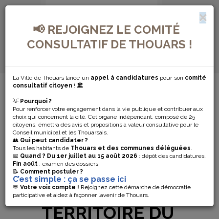
📢 REJOIGNEZ LE COMITÉ
CONSULTATIF DE THOUARS !
La Ville de Thouars lance un
appel à candidatures
pour son
comité
MENU DE NAVIGATION...
consultatif citoyen
! 🏛️
💡
Pourquoi ?
RELEVE
Pour renforcer votre engagement dans la vie publique et contribuer aux
choix qui concernent la cité. Cet organe indépendant, composé de 25
INTERMÉDIAIRE
citoyens, émettra des avis et propositions à valeur consultative pour le
Conseil municipal et les Thouarsais.
👥
Qui peut candidater ?
DES
Tous les habitants de
Thouars et des communes déléguées
.
📅
Quand ?
Du 1er juillet au 15 août 2026
: dépôt des candidatures.
Fin août
: examen des dossiers.
COMPTEURS
📝
Comment postuler ?
C’est simple : ça se passe ici
D’EAU SUR LE
💬
Votre voix compte !
Rejoignez cette démarche de démocratie
participative et aidez à façonner l’avenir de Thouars.
TERRITOIRE DU